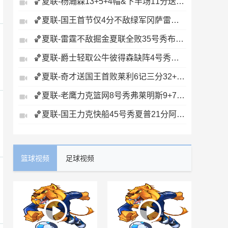
🏀夏联-杨瀚森13+5+4帽&下半场11分送惊艳妙传开拓者力克掘金
🏀夏联-国王首节仅4分不敌绿军冈萨雷斯24+10+5塞纳克10+12
🏀夏联-雷霆不敌掘金夏联全败35号秀布拉齐尔32+6马拉14+7+6
🏀夏联-爵士轻取公牛彼得森缺阵4号秀威尔逊19+8+5帽罚球6中0
🏀夏联-奇才送国王首败莱利6记三分32+6迪班萨23+7雷诺20+12
🏀夏联-老鹰力克篮网8号秀弗莱明斯9+7+5科比·约翰逊17+7
🏀夏联-国王力克快船45号秀夏普21分阿卡夫19+7瓦格勒7中1
篮球视频
足球视频