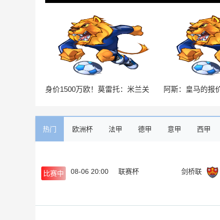
身价1500万欧！莫雷托：米兰关
阿斯：皇马的报
注中日德兰的智利前锋奥索里奥
效，他们希望维
热门
欧洲杯
法甲
德甲
意甲
西甲
英女南
08-06 20:00
联赛杯
剑桥联
比赛中