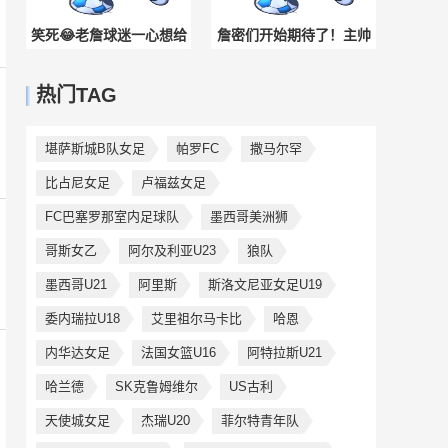
笑死😂老詹球迷一心想给
詹密们开始期待了！主帅
刚出生的儿子起名勒布朗
纳斯称恩比德这个夏天状
热门TAG
（詹姆斯）
态很好！
堪萨斯城B队女足
帕罗FC
撒马尔罕
比占尼女足
卢福兹女足
FC巴塞罗那室内足球队
墨西哥美洲狮
哥斯女乙
阿尔及利亚U23
狼队
墨西哥U21
阿里斯
斯洛文尼亚女足U19
委内瑞拉U18
艾里祖尔马卡比
哈恩
内华达女足
法国女篮U16
阿特拉斯U21
哈兰德
SK克鲁姆维尔
US古利
天使城女足
杰瑞U20
菲尔特青年队