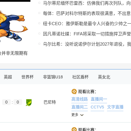
马
每
价并非无限期有
尼修斯迅速回应
英超
世界杯
非篮锦U18
社区盾杯
英女北
观看比赛：
高清线路
直播间一
0
:
0
巴尼特
直播间二
CCTV5
文字直播
更多
观看比赛：