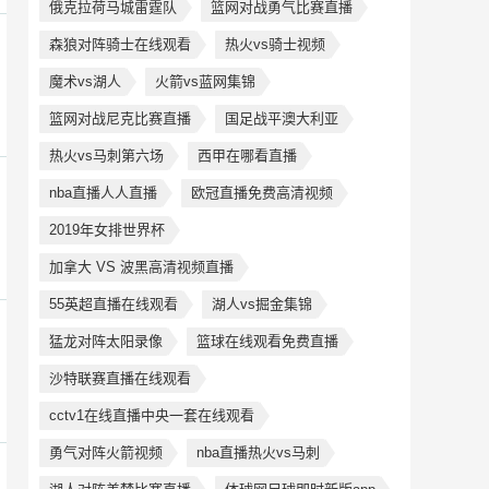
俄克拉荷马城雷霆队
篮网对战勇气比赛直播
森狼对阵骑士在线观看
热火vs骑士视频
魔术vs湖人
火箭vs蓝网集锦
篮网对战尼克比赛直播
国足战平澳大利亚
热火vs马刺第六场
西甲在哪看直播
nba直播人人直播
欧冠直播免费高清视频
2019年女排世界杯
加拿大 VS 波黑高清视频直播
55英超直播在线观看
湖人vs掘金集锦
猛龙对阵太阳录像
篮球在线观看免费直播
沙特联赛直播在线观看
cctv1在线直播中央一套在线观看
勇气对阵火箭视频
nba直播热火vs马刺