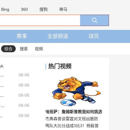
Bing
360
搜狗
神马
赛事
全部频道
球员
综合
搜索
视频
热门视频
BA
体人：费兰因为巴萨才能去世界杯，我认为他无法再为巴萨效力
08-06
：巴萨接近敲定坎塞洛转会，转会费预计800万欧至1000万欧
08-06
：吉达国民有意邀请德尚执教，但双方的谈判可能无法达成协议
08-06
早报：TA确认皇马签迪奥曼德达协议；皇马与维尼修斯谈判取得进展
08-06
迪班萨：詹姆斯曾教我如何挑选
出来曼城还在适应新教练 他们会不断完善
08-06
杰弗森曾谈雷霆对文班凶狠防
意媒：苏契奇的妻子即将分娩，他目前已离开国米集训营返回意大利
商业合伙人 我把这番话记在心
两队大比分战成3比3！杨毅曾
守：这就是成为巨星的代价，科
里！