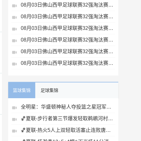
08月03日佛山西甲足球联赛32强淘汰赛广州求信VS顺德新青年全场录像
08月03日佛山西甲足球联赛32强淘汰赛三水乐民兴健力宝VS中国澳门澳科精英全场录像
08月03日佛山西甲足球联赛32强淘汰赛广州蜀地红VS广州戴拿模全场录像
08月03日佛山西甲足球联赛32强淘汰赛广东客家青年VS广州英华思力U17全场录像
08月03日佛山西甲足球联赛32强淘汰赛广东凤铝VS湛江八部科技全场录像
08月03日佛山西甲足球联赛32强淘汰赛大塘控股VS茂名市点都得全场录像
篮球集锦
足球集锦
全明星：华盛顿神秘人夺投篮之星冠军！福德夺得三分大赛冠军！
🏀夏联-步行者第三节爆发轻取鹈鹕河村勇辉5+5+12斯劳森22分
🏀夏联-热火5人上双轻取活塞止连败唐纳森20+8+10奥科里27分