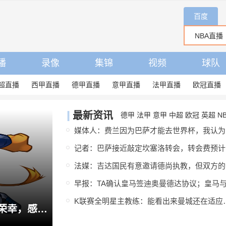
百度
播
录像
集锦
视频
球队
超直播
西甲直播
德甲直播
意甲直播
法甲直播
欧冠直播
最新资讯
德甲
法甲
意甲
中超
欧冠
英超
N
媒
记者
法媒
K联赛全明星主教练：能看
科斯蒂奇社媒告别：为尤文效力是我的荣幸，感谢大家的支持