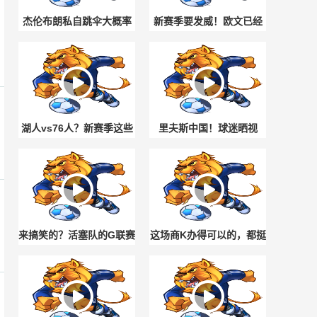
杰伦布朗私自跳伞大概率
新赛季要发威！欧文已经
会被处罚！NBA为何禁止
100%健康归来！单挑依旧
球员玩高危运动
无解
湖人vs76人？新赛季这些
里夫斯中国！球迷晒视
焦点对决 吧最期待什么剧
频：1.85亿美元先生和你
情？
敬酒的感觉！
来搞笑的？活塞队的G联赛
这场商K办得可以的，都挺
试训 据说每人收费250美
尽兴呢！😏
元来玩~