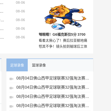
尔蒂尼缅怀巴雷西：仿佛我们再次列队，向老队长致敬
08-06
言：马刺若全员健康可以和雷霆
比乔丹都被狠揍过
体：巴萨对科尔特斯的表现很满意，不出意外他将留在一线队
08-06
一战
纽卡CEO：雅伊斯勒是最令人兴奋的少帅之一，他是纽卡完美人选
08-06
因凡蒂诺社媒：FIFA将采取一切措施捍卫声誉，继续支持足球的发展
08-06
辣眼睛！G6福克斯仅5分 3700
乌尔比希：没听说诺伊尔计划2027年退役，我们关系很好
08-06
看着太揪心了！赛后拉亚躺地痛
万二当家打成这样？
怒其不争！镜头拍到输球后工体
哭，加布里埃尔情绪崩溃💔
国安球迷指着球员输出泄愤
足球录像
篮球录像
08月04日佛山西甲足球联赛32强淘汰赛藝品高國際VS湛江狂狼·粵辉能源全场录像
08月04日佛山西甲足球联赛32强淘汰赛广东西南建设VS香港圣徒全场录像
08月04日佛山西甲足球联赛32强淘汰赛肇庆恒骏成VS三七互娱全场录像
08月04日佛山西甲足球联赛32强淘汰赛贪玩游戏VS美的薪火全场录像