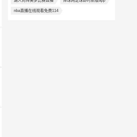
湖人对阵美梦比赛直播
体球网足球即时新版app
nba直播在线观看免费114