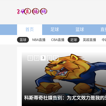
首页
足球
篮球
直
篮球
NBA直播
CBA直播
足球
英超直播
中
1
2
3
4
5
FIFA官方：仍将全力支持因凡蒂诺 不会容忍外界对FIFA诚信的攻击