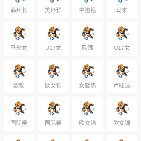
杯
级
利辛站
菲州长
美杯预
中港银
马来
杯
盾杯
U20
马来女
U17女
欧锦
U17女
U20
篮世界
U20A
世界杯
杯
欧锦
欧女锦
女篮热
卢旺达
U20B
U16C
身赛
女联
级
国际赛
国际赛
欧女锦
欧女锦
U20女
U20
U20B
U20A