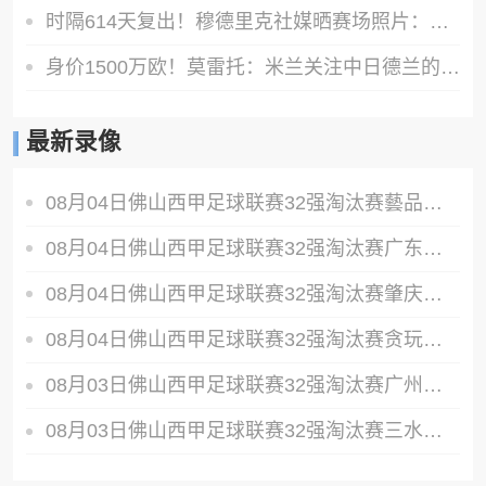
时隔614天复出！穆德里克社媒晒赛场照片：好久不见
身价1500万欧！莫雷托：米兰关注中日德兰的智利前锋奥索里奥
最新录像
08月04日佛山西甲足球联赛32强淘汰赛藝品高國際VS湛江狂狼·粵辉能源全场录像
08月04日佛山西甲足球联赛32强淘汰赛广东西南建设VS香港圣徒全场录像
08月04日佛山西甲足球联赛32强淘汰赛肇庆恒骏成VS三七互娱全场录像
08月04日佛山西甲足球联赛32强淘汰赛贪玩游戏VS美的薪火全场录像
08月03日佛山西甲足球联赛32强淘汰赛广州求信VS顺德新青年全场录像
08月03日佛山西甲足球联赛32强淘汰赛三水乐民兴健力宝VS中国澳门澳科精英全场录像