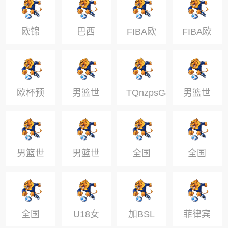
级
级
欧锦
巴西
FIBA欧
FIBA欧
U16C
LDB
微国锦
女微国
U22
锦
欧杯预
男篮世
TQnzpsG4S5Zs8fuNdrs
男篮世
美预
欧预
男篮世
男篮世
全国
全国
亚预
非预
U21青
U21青
年篮球
年篮球
全国
U18女
加BSL
菲律宾
赛季军
赛半决