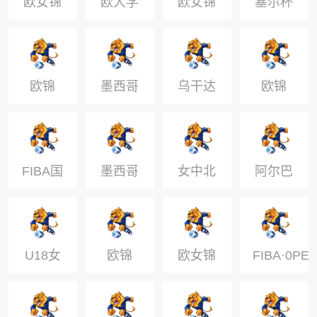
欧女锦
欧大学
欧女锦
塞尔杯
U18A
锦
U18B
级
级
欧锦
墨西哥
乌干达
欧锦
U18A
女联
女甲
U18B
FIBA国
墨西哥
女中北
阿尔巴
际团结
联
美锦标
尼亚超
杯四国
U18女
欧锦
欧女锦
FIBA·0PE
邀请赛
篮亚洲
U18C
U18C
篮球赛