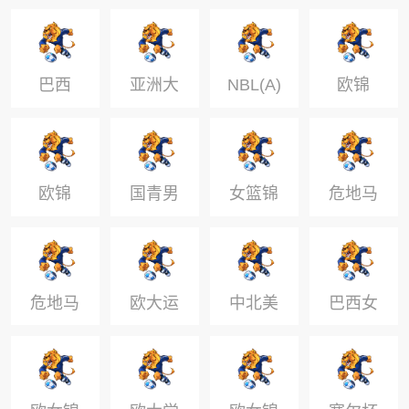
锦标
金联赛
星篮球
加运
赛
巴西
亚洲大
NBL(A)
欧锦
LDB
学生篮
U16A
U20
球联赛
欧锦
国青男
女篮锦
危地马
U16B
篮热身
标赛
拉M
赛
危地马
欧大运
中北美
巴西女
克西女
会
锦标
U20
联