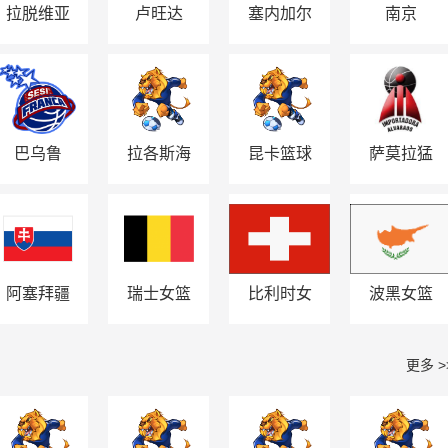
拉脱维亚
卢旺达
塞内加尔
南京
女篮
U18
U18
巴乌鲁
拉各斯海
昆卡篮球
萨莫拉猛
盗
俱乐部
禽
阿塞拜疆
瑞士女篮
比利时女
波黑女篮
女篮U16
U16
篮U16
U16
更多 >