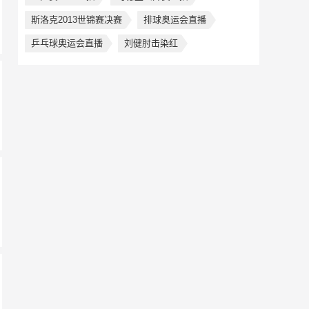
斯洛克2013世锦赛决赛
排球奥运会直播
乒乓球奥运会直播
刘健肘击染红