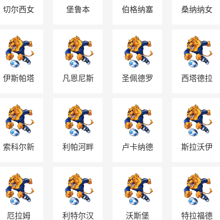
切尔西女
堡鲁本
伯格纳塞
桑纳纳女
足
B1913
女足
足
伊斯帕塔
凡恩尼斯
圣佩德罗
西塔德拉
士邦
福尔马曹
FC
维斯摩德
纳
索科尔新
利帕河畔
卢卡纳德
斯拉沃伊
星
卡梅尼采
吉拉瓦
波纳
厄拉姆
利特尔汉
沃斯堡
特拉福德