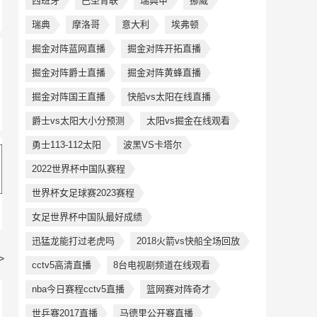
西班牙
巴圣青联
瑞典甲
挪威
瑞典
摩洛哥
意大利
埃弗顿
掘金对阵蓝网直播
掘金对阵开拓直播
掘金对阵爵士直播
掘金对阵黄蜂直播
掘金对阵国王直播
快船vs太阳在线直播
爵士vs太阳大小分预测
太阳vs掘金在线观看
勇士113-112太阳
波黑VS卡塔尔
2022世界杯中国队赛程
世界杯女足球赛2023赛程
女足世界杯中国队最好成绩
迅猛龙能打过老虎吗
2018火箭vs快船全场回放
>
cctv5高清直播
8台电视剧频道在线观看
nba今日赛程cctv5直播
篮网赛对阵奇才
世乒赛2017直播
马德里公开赛直播