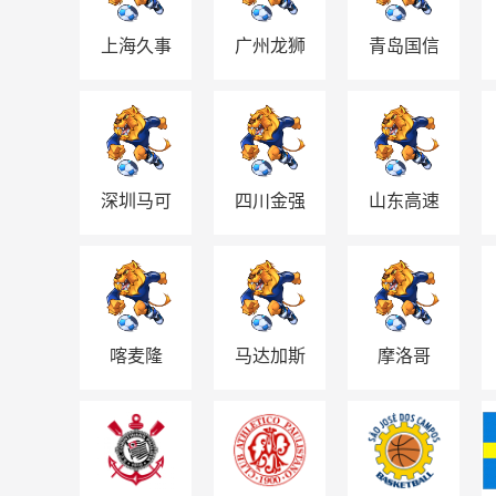
上海久事
广州龙狮
青岛国信
U19
U19
海天U19
深圳马可
四川金强
山东高速
波罗U19
U19
U19
喀麦隆
马达加斯
摩洛哥
U18
加U18
U18