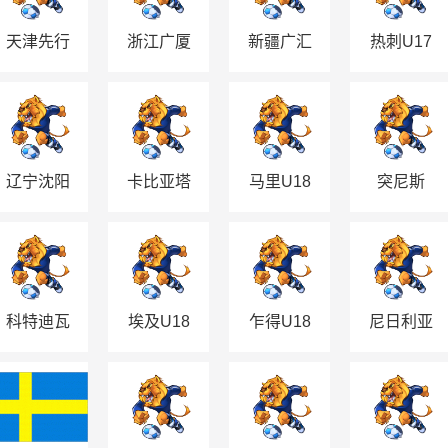
天津先行
浙江广厦
新疆广汇
热刺U17
者U19
U19
U19
辽宁沈阳
卡比亚塔
马里U18
突尼斯
三生U19
公牛
U18
科特迪瓦
埃及U18
乍得U18
尼日利亚
U18
U18