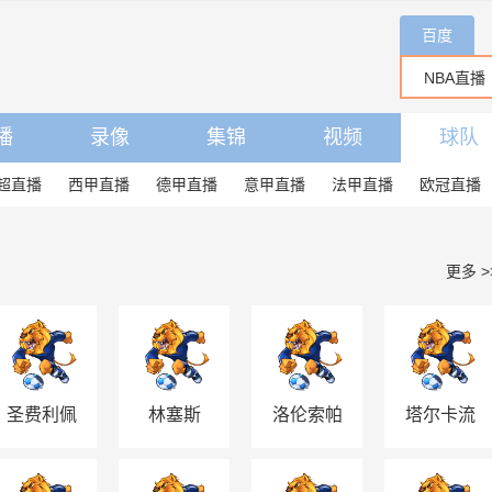
百度
播
录像
集锦
视频
球队
超直播
西甲直播
德甲直播
意甲直播
法甲直播
欧冠直播
更多 >
圣费利佩
林塞斯
洛伦索帕
塔尔卡流
联合中学
U21
尔多U21
浪者U21