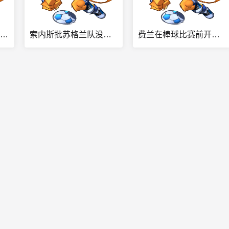
泰晤士：因凡蒂诺将FIFA高管召集至摩洛哥首都召开危机会议
索内斯批苏格兰队没血性：没看到真正信念 聘请外教也不是不行
费兰在棒球比赛前开球，纽约洋基队：感谢世界杯冠军费兰·托雷斯