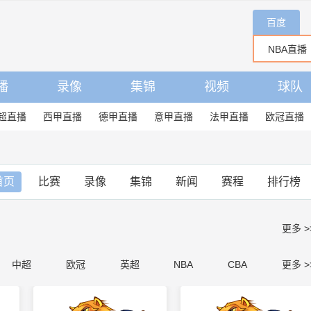
百度
播
录像
集锦
视频
球队
超直播
西甲直播
德甲直播
意甲直播
法甲直播
欧冠直播
首页
比赛
录像
集锦
新闻
赛程
排行榜
更多 >
中超
欧冠
英超
NBA
CBA
更多 >