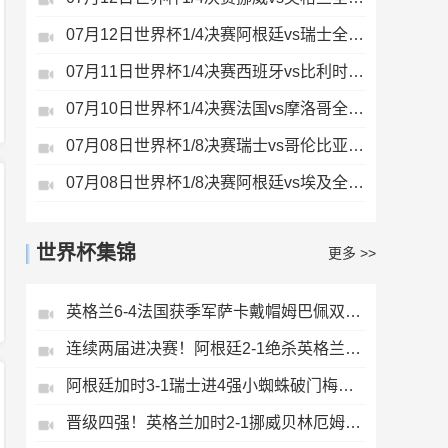
07月12日世界杯1/4决赛阿根廷vs瑞士全场录像
07月11日世界杯1/4决赛西班牙vs比利时全场录像
07月10日世界杯1/4决赛法国vs摩洛哥全场录像
07月08日世界杯1/8决赛瑞士vs哥伦比亚全场录像
07月08日世界杯1/8决赛阿根廷vs埃及全场录像
世界杯集锦
更多 >>
英格兰6-4法国获季军萨卡戴帽姆巴佩双响创纪录奥利塞2助+失良机
连续两届进决赛！阿根廷2-1绝杀英格兰劳塔罗恩佐破门梅西两助攻
阿根廷加时3-1瑞士进4强小蜘蛛破门梅西助攻麦卡恩博洛假摔染红
晋级四强！英格兰加时2-1挪威贝林厄姆连场双响谢尔德鲁普破门