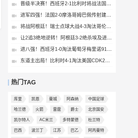
晋级半决赛！西班牙2-1比利时将战法国梅里诺替补绝杀拉门斯送礼
进军四强！法国2-0摩洛哥姆巴佩传射建功+失点登贝莱贴地斩
将战阿根廷！瑞士点球大战4-3淘汰哥伦比亚D·桑切斯、库乔失点
让2追3绝地逆转！阿根廷3-2绝杀埃及进8强梅西传射+失点恩佐绝杀
进八强！西班牙1-0淘汰葡萄牙梅里诺91分钟绝杀41岁C罗最后一舞
东道主出局！比利时4-1淘汰美国CDK2射1传巴洛贡补时被换下
热门TAG
库里
凯恩
曼城
阿森纳
中国足球
哈兰德
火箭
雷霆
爵士
北京国安
凯尔特人
AC米兰
多特蒙德
杜兰特
巴西
波兰丁
江苏
巴乙
阿丙曼特