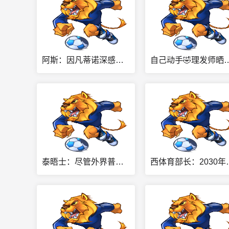
阿斯：因凡蒂诺深感遭背叛，他想面对面听听核心人物真实想法
自己动手🤣理发师晒加维染粉发视频：
泰晤士：尽管外界普遍呼吁其下台，因凡蒂诺仍拒绝辞职
西体育部长：2030年世