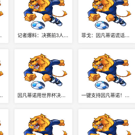
加维亲自推头发💇‍♀️
记者爆料：决赛前3人热身拉伤，斯卡洛尼提保守踢法遭大马丁反对
菲戈：因凡蒂诺谎话连篇、欺上瞒下，他应该立刻辞去FIFA主席一职
界杯决赛本该属于我们，我们配得上这份荣誉
因凡蒂诺用世界杯决赛举办权换选票？FIFA声明：相关说法均是假的
一键支持因凡蒂诺！天空：FIFA曾向各足协发预制信函，签名已填好