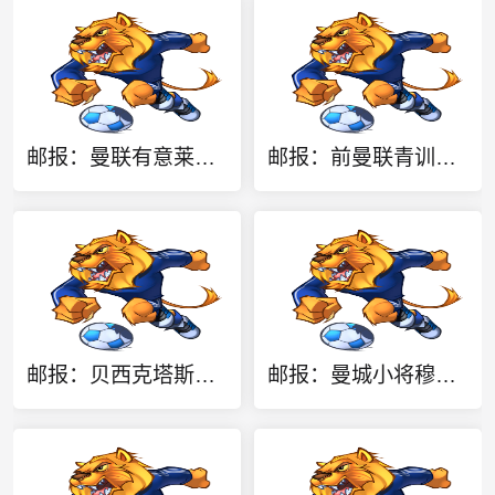
邮报：曼联有意莱斯特城小将路易斯·佩奇，面临阿森纳等队竞争
邮报：前曼联青训图安泽贝目前自由身，获埃弗顿、小蜜蜂等队关注
邮报：贝西克塔斯仍有意威洛克，但认为纽卡斯尔要价过高
邮报：曼城小将穆巴马正在洽谈租借南安普顿的事宜