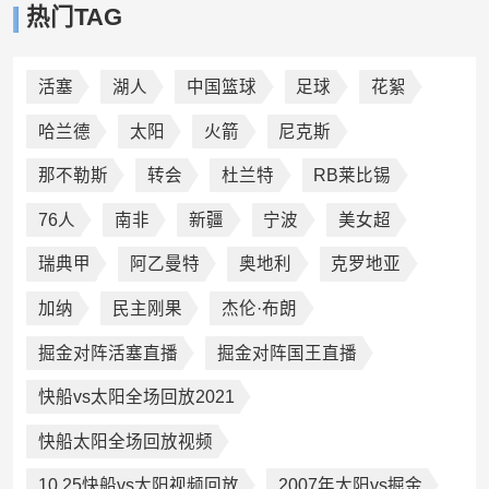
热门TAG
活塞
湖人
中国篮球
足球
花絮
哈兰德
太阳
火箭
尼克斯
那不勒斯
转会
杜兰特
RB莱比锡
76人
南非
新疆
宁波
美女超
瑞典甲
阿乙曼特
奥地利
克罗地亚
加纳
民主刚果
杰伦·布朗
掘金对阵活塞直播
掘金对阵国王直播
快船vs太阳全场回放2021
快船太阳全场回放视频
10.25快船vs太阳视频回放
2007年太阳vs掘金