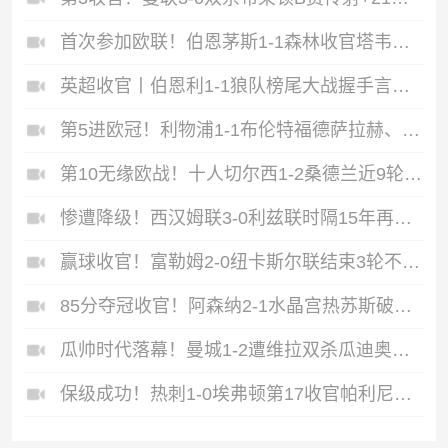
首次参加欧联！伯恩茅斯1-1森林收官塔韦尼耶救主怀特远射破门
英超收官丨伯恩利1-1狼队榜尾大战握手言和两队双双降入英冠
第5进欧冠！利物浦1-1布伦特福德萨拉赫、罗伯逊结束9年红军生涯
第10无缘欧战！十人切尔西1-2桑德兰近9轮仅1胜桑德兰第7进欧战
惨遭降级！西汉姆联3-0利兹联时隔15年再度降级至英冠
赢球收官！富勒姆2-0纽卡斯尔联结束3轮不胜迪奥普、凯尔尼破门
85分夺冠收官！阿森纳2-1水晶宫热苏斯破门+失良机马杜埃凯建功
瓜帅时代落幕！曼城1-2遭维拉双杀瓜迪奥拉、B席、斯通斯告别战
保级成功！热刺1-0埃弗顿第17收官帕利尼亚制胜热刺近6轮仅1负