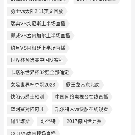
勇士vs太阳2.11英文回放
瑞典VS突尼斯上半场直播
挪威VS塞内加尔上半场直播
约旦VS阿根廷上半场直播
世界杯预选赛中国队赛程
卡塔尔世界杯32强全部确定
女足世界杯夺冠2023
霸王龙vs东北虎
快船vs爵士预测
中国网络电视台在线直播
篮网赛对阵奇才
凯尔特人vs快船在线观看
佩里琼斯
dj-怀特
2017德国世乒赛
CCTV5体育现场直播