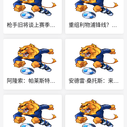
枪手旧将谈上赛季和不败赛季混合阵：亨利维埃拉等五人无可替代
重组利物浦锋线？法媒：签下萨拉赫之后，特拉布宗即将拿下努涅斯
阿隆索：帕莱斯特拉每场都在变得更好，他的球风非常灵活多变
安德雷·桑托斯：来到曼联后这里就像我的家，我内心格外开心