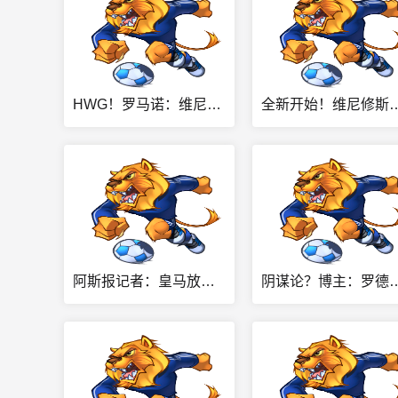
HWG！罗马诺：维尼修斯即将与皇马续约，签下为期6年的全新合同
全新开始！维尼修斯社媒头像换新，续约
阿斯报记者：皇马放弃引进罗德里，因为球员本人已经明确拒绝加盟
阴谋论？博主：罗德里利用皇马吸引巴萨