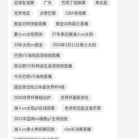
足球友谊赛
广东
巴西丁组联赛
美女超
克罗地亚
点赞巴黎
CBA常规赛
掘金对阵快艇直播
掘金对阵国王直播
爵士vs太阳预测
07年季后赛湖人vs太阳
23年太阳vs掘金
2024年2月11日勇士太阳
巴西VS海地高清视频直播
库拉索VS科特迪瓦高清视频直播
今天巴西VS海地直播
国足曾击败过本届世界杯4强
2026世界杯赛程出炉
世界杯最新排名
湖人vs太阳g3在线观看
老虎和迅猛龙谁厉害
2021年篮网vs雄鹿g7全场回放
湖人vs勇士季前赛回放
cba半决赛直播