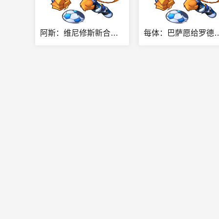
阿斯：维尼修斯新合同年薪2400万欧，枪手的出现加速续约谈判进展
每体：巴萨愿给罗德里一份4年合同 转会费