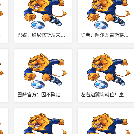
谈判后曾一度清空全部内容
巴媒：维尼修斯从未提过肖像权变动要求，总年收入将远超2000万欧
记者：阿尔瓦雷斯将与西蒙尼会面确定未来，罗梅罗即将加盟马竞
，他从不认为自己适合皇马
巴萨官方：因不确定因素及客观环境，取消8月15日的友谊赛
左右边翼均就位！皇马一天内先后官宣签下迪奥曼德、续约维尼修斯