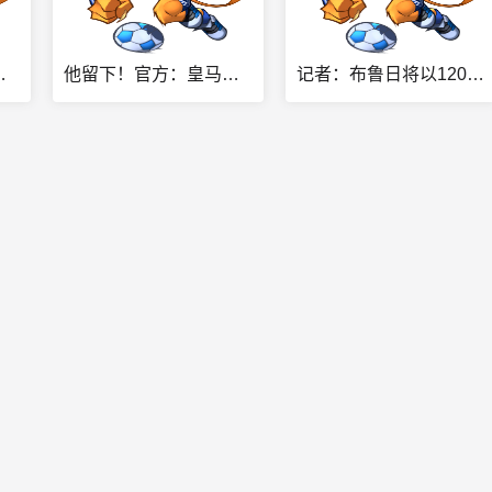
报价高于皇马的4000万欧
他留下！官方：皇马与26岁维尼修斯完成续约，新合同至2032年
记者：布鲁日将以1200万欧签下马略卡边锋比尔希利，签约至2030年