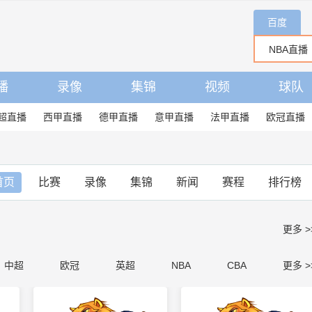
百度
播
录像
集锦
视频
球队
超直播
西甲直播
德甲直播
意甲直播
法甲直播
欧冠直播
首页
比赛
录像
集锦
新闻
赛程
排行榜
更多 >
中超
欧冠
英超
NBA
CBA
更多 >