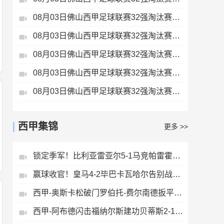
08月03日佛山西甲足球联赛32强淘汰赛三水乐民兴健力宝VS中国澳门澳科精英全场录像
08月03日佛山西甲足球联赛32强淘汰赛广州蜀地红VS广州戴拿模全场录像
08月03日佛山西甲足球联赛32强淘汰赛广东客家青年VS广州英华思力U17全场录像
08月03日佛山西甲足球联赛32强淘汰赛广东凤铝VS湛江八部科技全场录像
08月03日佛山西甲足球联赛32强淘汰赛大塘控股VS茂名市点都得全场录像
西甲集锦
更多 >>
锁定季军！比利亚雷亚尔5-1马竞帕雷霍点射佩雷斯两射一传
赢球收官！皇马4-2毕巴卡瓦哈尔告别战助攻姆巴佩贝林厄姆破门
西甲-奥斯卡松破门罗伯托-费尔南德扳平西班牙人1-1皇家社会
西甲-阿布德闪击福纳尔斯建功贝蒂斯2-1莱万特