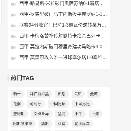
西甲-路易斯-米拉破门奥萨苏纳0-1赫塔费排第17惊险保级
西甲-罗德里破门马丁内斯扳平赫罗纳1-1埃尔切惨遭降级
联赛94分收官！巴萨1-3遭瓦伦逆转莱万告别战破门费兰献助攻
西甲-卡梅洛替补传射恩特卡绝杀巴列卡诺2-1逆转阿拉维斯
西甲-莫拉内斯破门穆里奇建功马略卡3-0皇家奥维耶多仍遭降级
西甲-莫里巴攻入唯一进球塞尔塔1-0塞维利亚
热门TAG
骑士
拜仁慕尼黑
凯恩
C罗
曼城
花絮
葡萄牙
中国足球
中国男足
詹姆斯
文班亚马
猛龙
小牛
上海
阿斯顿维拉
唐斯
科莫
勒沃库森