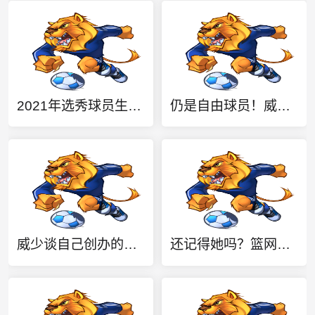
2021年选秀球员生涯总抢断数榜：赫伯特·琼斯第一 申京第四
仍是自由球员！威少：我热爱篮球 如果有机会继续打球我会抓住它
威少谈自己创办的学校：去年我们的毕业率是百分之百
还记得她吗？篮网《刀马旦》C位朱奕萌现身AUBL 献跳《舞娘》