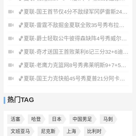
🏀夏联-国王首节仅4分不敌绿军冈萨雷斯24+10+5塞纳克10+12
🏀夏联-雷霆不敌掘金夏联全败35号秀布拉齐尔32+6马拉14+7+6
🏀夏联-爵士轻取公牛彼得森缺阵4号秀威尔逊19+8+5帽罚球6中0
🏀夏联-奇才送国王首败莱利6记三分32+6迪班萨23+7雷诺20+12
🏀夏联-老鹰力克篮网8号秀弗莱明斯9+7+5科比·约翰逊17+7
🏀夏联-国王力克快船45号秀夏普21分阿卡夫19+7瓦格勒7中1
热门TAG
活塞
哈登
日本
中国男足
马刺
文班亚马
尼克斯
上海
比利时