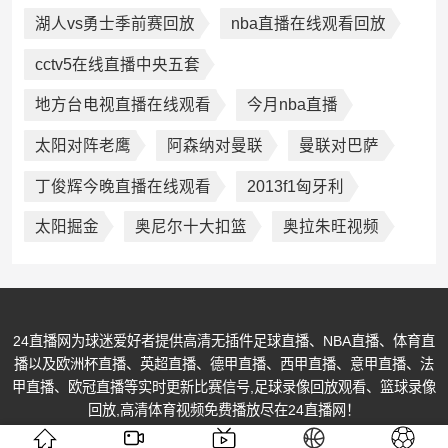
湖人vs勇士季前赛回放
nba直播在线观看回放
cctv5在线直播中央五套
地方台电视直播在线观看
今月nba直播
太阳对阵老鹰
阿森纳对曼联
曼联对巴萨
丁俊辉今晚直播在线观看
2013f1匈牙利
太阳掘金
奥尼尔十大扣篮
奥拉朱旺视频
24直播网为球迷爱好者提供高清无插件足球直播、NBA直播、体育直
播以及欧洲杯直播、英超直播、德甲直播、西甲直播、意甲直播、法
甲直播、欧冠直播等实时更新比赛信号,足球录像回放观看、篮球录像
回放,高清体育视频免费播放尽在24直播网！
© Copyright @ 2013-2026 All Rights Reserved. 24直播网 版权所有