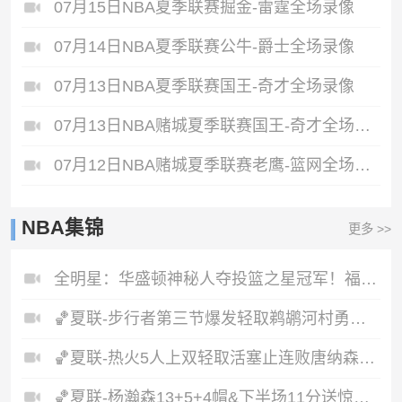
07月15日NBA夏季联赛掘金-雷霆全场录像
07月14日NBA夏季联赛公牛-爵士全场录像
07月13日NBA夏季联赛国王-奇才全场录像
07月13日NBA赌城夏季联赛国王-奇才全场录像
07月12日NBA赌城夏季联赛老鹰-篮网全场录像
NBA集锦
更多 >>
全明星：华盛顿神秘人夺投篮之星冠军！福德夺得三分大赛冠军！
🏀夏联-步行者第三节爆发轻取鹈鹕河村勇辉5+5+12斯劳森22分
🏀夏联-热火5人上双轻取活塞止连败唐纳森20+8+10奥科里27分
🏀夏联-杨瀚森13+5+4帽&下半场11分送惊艳妙传开拓者力克掘金