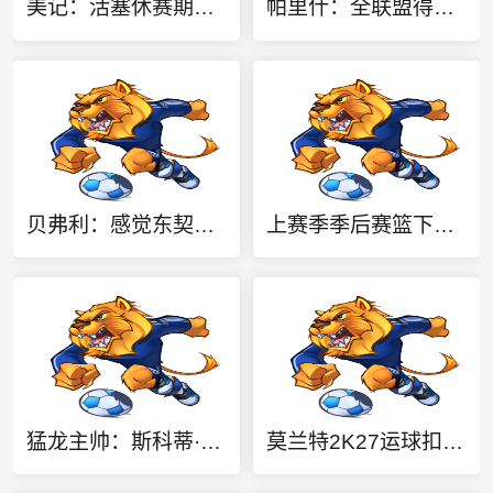
美记：活塞休赛期引援优化了阵容 坎宁安蜕变或可助球队叫板豪强
帕里什：全联盟得对76人提起精神 他们能打出无私的团队篮球
贝弗利：感觉东契奇最难防 比赛后我会想“我真的啥也做不了”
上赛季季后赛篮下命中率榜：大桥第一 切特第二 莫布里第三
猛龙主帅：斯科蒂·巴恩斯把防守放在首位 我和他的篮球理念一致
莫兰特2K27运球扣篮能力值96！开拓者官方：劲爆扣篮马上就要来了