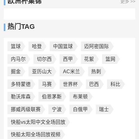
欧洲杯集锦
更多 >>
热门TAG
篮球
哈登
中国篮球
迈阿密国际
内马尔
切尔西
西甲
花絮
篮网
掘金
亚历山大
AC米兰
热刺
多特蒙德
马赛
世界杯
巴西
科比
勒沃库森
伯恩茅斯
布莱顿
挪威丙级联赛
宁波
白俄甲
瑞士
快船vs太阳中文全场回放
快船太阳全场回放视频