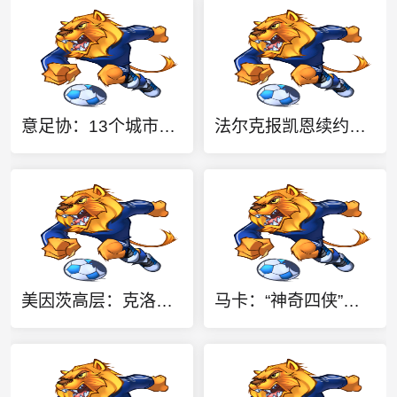
意足协：13个城市16座球场申请举办2032欧洲杯比赛，10月1日确定
法尔克报凯恩续约初步共识：至少延长两年，税前年薪2500万欧元
美因茨高层：克洛普和图赫尔都出自这里，希望他们会师欧洲杯决赛
马卡：“神奇四侠”出山！四大名帅联手围剿西班牙队