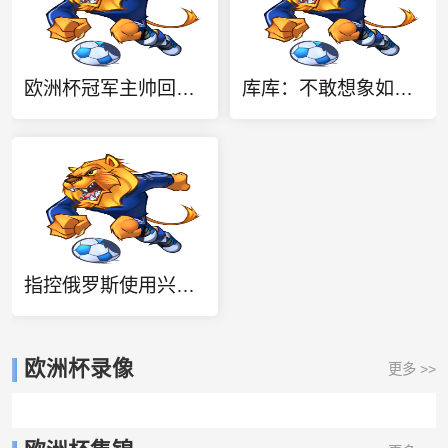
欧洲杯冠军主帅回归！都体：曼奇尼与意足协签约4年，年薪250万欧
库库：不敢想象如果输掉欧洲杯决赛 回英超有多惨，宁愿输半决赛
指控俄罗斯使用兴奋剂！范德法特&斯内德：08年欧洲杯他们不正常
欧洲杯录像
更多 >>