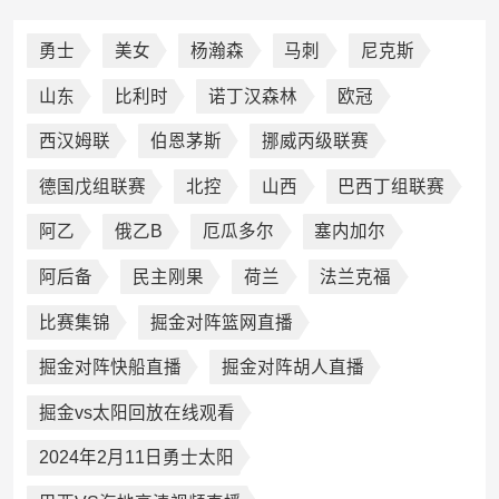
勇士
美女
杨瀚森
马刺
尼克斯
山东
比利时
诺丁汉森林
欧冠
西汉姆联
伯恩茅斯
挪威丙级联赛
德国戊组联赛
北控
山西
巴西丁组联赛
阿乙
俄乙B
厄瓜多尔
塞内加尔
阿后备
民主刚果
荷兰
法兰克福
比赛集锦
掘金对阵篮网直播
掘金对阵快船直播
掘金对阵胡人直播
掘金vs太阳回放在线观看
2024年2月11日勇士太阳