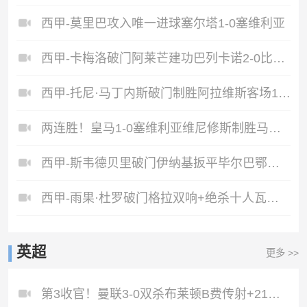
西甲-莫里巴攻入唯一进球塞尔塔1-0塞维利亚
西甲-卡梅洛破门阿莱芒建功巴列卡诺2-0比利亚雷亚尔
西甲-托尼·马丁内斯破门制胜阿拉维斯客场1-0皇家奥维耶多
两连胜！皇马1-0塞维利亚维尼修斯制胜马斯坦托诺中柱姆总失良机
西甲-斯韦德贝里破门伊纳基扳平毕尔巴鄂竞技1-1塞尔塔
西甲-雨果·杜罗破门格拉双响+绝杀十人瓦伦西亚4-3皇家社会
英超
更多 >>
第3收官！曼联3-0双杀布莱顿B费传射+21助破纪录独享英超助攻王