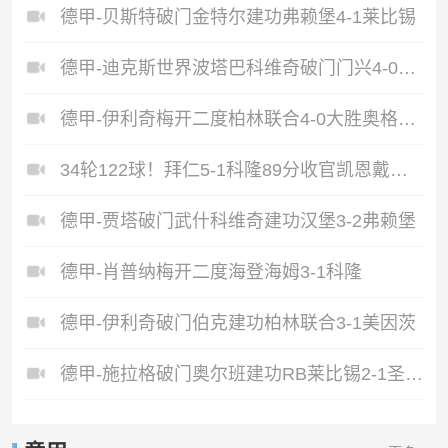
德甲-贝斯特破门金特尔建功弗赖堡4-1莱比锡
德甲-迪克斯世界波塔巴科维奇破门门兴4-0十人霍芬海姆
德甲-伊利奇梅开二度柏林联合4-0大胜奥格斯堡
34轮122球！拜仁5-1科隆89分收官凯恩戴帽+赛季58球破纪录
德甲-贾塔破门武什科维奇建功汉堡3-2弗赖堡
德甲-肖普纳梅开二度海登海姆3-1科隆
德甲-伊利奇破门伯克建功柏林联合3-1美因茨
德甲-施拉格破门奥尔班建功RB莱比锡2-1圣保利锁定欧冠资格