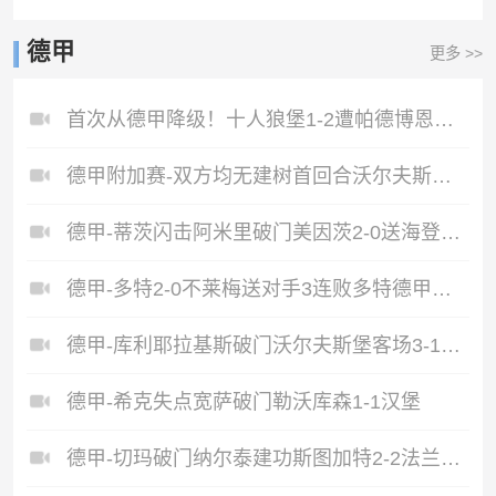
德甲
更多 >>
首次从德甲降级！十人狼堡1-2遭帕德博恩逆转库尔达加时赛制胜
德甲附加赛-双方均无建树首回合沃尔夫斯堡0-0帕德博恩
德甲-蒂茨闪击阿米里破门美因茨2-0送海登海姆降级
德甲-多特2-0不莱梅送对手3连败多特德甲亚军收官吉拉西破门
德甲-库利耶拉基斯破门沃尔夫斯堡客场3-1送圣保利降级
德甲-希克失点宽萨破门勒沃库森1-1汉堡
德甲-切玛破门纳尔泰建功斯图加特2-2法兰克福进欧冠