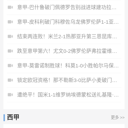
意甲-巴什鲁破门佩德罗告别战进球建功拉齐奥2-1逆转比萨
意甲-皮科利破门科穆佐乌龙佛罗伦萨1-1亚特兰大
结束两连败！米兰2-1热那亚升第三恩昆库造点+点射阿特卡梅破门
跌至意甲第六！尤文0-2佛罗伦萨弗拉霍维奇、麦肯尼进球被吹
意甲-莫雷诺制胜球！科莫1-0小胜帕尔马保留进欧冠悬念
锁定欧冠资格！那不勒斯3-0比萨小麦破门霍伊伦传射拉赫马尼建功
遭绝平！国米1-1维罗纳埃德蒙松送礼基隆·鲍伊绝平劳塔罗失良机
西甲
更多 >>