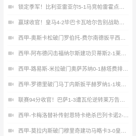
锁定季军！比利亚雷亚尔5-1马竞帕雷霍点射佩雷斯两射一传
赢球收官！皇马4-2毕巴卡瓦哈尔告别战助攻姆巴佩贝林厄姆破门
西甲-奥斯卡松破门罗伯托-费尔南德扳平西班牙人1-1皇家社会
西甲-阿布德闪击福纳尔斯建功贝蒂斯2-1莱万特
西甲-路易斯-米拉破门奥萨苏纳0-1赫塔费排第17惊险保级
西甲-罗德里破门马丁内斯扳平赫罗纳1-1埃尔切惨遭降级
联赛94分收官！巴萨1-3遭瓦伦逆转莱万告别战破门费兰献助攻
西甲-卡梅洛替补传射恩特卡绝杀巴列卡诺2-1逆转阿拉维斯
西甲-莫拉内斯破门穆里奇建功马略卡3-0皇家奥维耶多仍遭降级