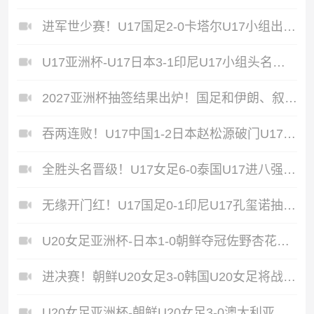
进军世少赛！U17国足2-0卡塔尔U17小组出线何思凡破门张伯霖建功
U17亚洲杯-U17日本3-1印尼U17小组头名出线
2027亚洲杯抽签结果出炉！国足和伊朗、叙利亚、吉尔吉斯斯坦同组
吞两连败！U17中国1-2日本赵松源破门U17国足全场仅2次射门
全胜头名晋级！U17女足6-0泰国U17进八强女足小组赛进15球0失球
无缘开门红！U17国足0-1印尼U17孔玺诺抽射造险国足下场对阵日本
U20女足亚洲杯-日本1-0朝鲜夺冠佐野杏花头球制胜朝鲜首次丢球
进决赛！朝鲜U20女足3-0韩国U20女足将战中国U20女足与日本胜者
U20女足亚洲杯-朝鲜U20女足3-0澳大利亚晋级4强获得世青赛资格