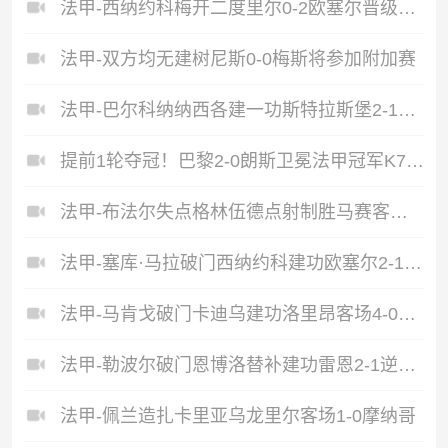
法甲-西纳约科梅开二度里尔0-2欧塞尔晋级欧冠正赛
法甲-双方均无建树尼斯0-0梅斯将参加附加赛
法甲-巴尔科纳纳西各建一功斯特拉斯堡2-1布雷斯特
提前1轮夺冠！巴黎2-0朗斯卫冕法甲冠军K77破门萨福诺夫屡献扑救
法甲-布法尔失点格林伍德点射制胜马赛客场1-0勒阿弗尔
法甲-塞库·马拉破门西纳约科建功欧塞尔2-1尼斯
法甲-马肯戈破门卡迪乌建功洛里昂客场4-0大胜梅斯
法甲-勒波尔破门恩博洛替补建功雷恩2-1逆转巴黎FC
法甲-佩兰造扎卡里亚乌龙里尔客场1-0摩纳哥