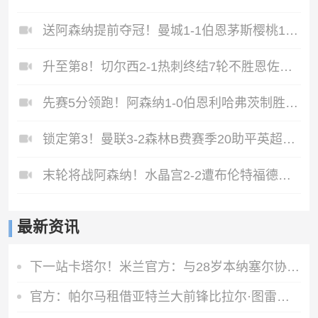
送阿森纳提前夺冠！曼城1-1伯恩茅斯樱桃17轮不败哈兰德扳平
升至第8！切尔西2-1热刺终结7轮不胜恩佐传射热刺领先降级区2分
先赛5分领跑！阿森纳1-0伯恩利哈弗茨制胜+蹬踏染黄萨卡献助攻
锁定第3！曼联3-2森林B费赛季20助平英超纪录卡塞米罗主场告别
末轮将战阿森纳！水晶宫2-2遭布伦特福德绝平水晶宫6轮不胜
最新资讯
下一站卡塔尔！米兰官方：与28岁本纳塞尔协商一致解约
官方：帕尔马租借亚特兰大前锋比拉尔·图雷，租期至2027年6月