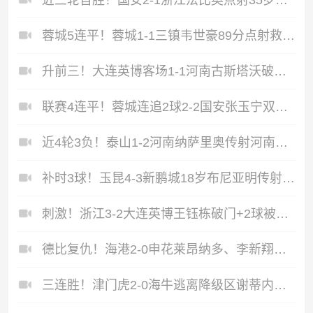
蓉城5连平！蓉城1-1三镇韦世豪89分点射救主费利佩造点李昂破门
升前三！大连英博客场1-1河南古斯塔沃破门19岁杨铭锐替补扳平
联赛4连平！蓉城连追2球2-2国安张玉宁双响韦世豪助攻索罗金绝平
近4轮3负！泰山1-2河南纳萨里奥传射河南终结17年客场不胜泰山
补时3球！玉昆4-3新鹏城18岁布尼亚明传射侯永永乌龙卡约绝杀
刺激！浙江3-2大连英博王钰栋破门+2球被吹毛伟杰世界波难救主
德比复仇！海港2-0申花莱昂纳多、李新翔破门海港排名反超申花
三连胜！津门虎2-0海牛逃离降级区谢蒂内、基莱斯破门