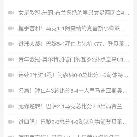
女足欧冠-朱莉·布兰德绝杀里昂女足两回合4-3淘汰阿森纳进决赛
握手言和！马竞1-1阿森纳约克雷斯小蜘蛛均点射埃泽点球被取消
进球大战！巴黎5-4拜仁占先机K77、登贝莱双响凯恩奥利塞建功
青年欧冠-奥尔特加破门纳瓦罗2扑点皇马U19点球5-3布鲁日夺冠
连续2年进4强！阿森纳0-0总比分1-0葡体特罗萨德、卡塔莫中柱
名局！拜仁4-3总比分6-4十人皇马迪亚斯奥利塞制胜卡马文加染红
无缘逆转！巴萨2-1马竞总比分2-3出局费兰传射E·加西亚直红
进四强！巴黎2-0总分4-0淘汰利物浦登贝莱双响埃基蒂克疑似重伤