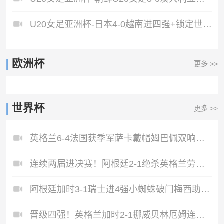
U20女足亚洲杯-日本4-0越南进四强+锁定世青赛资格双方射门22-0
欧洲杯
更多 >>
世界杯
更多 >>
英格兰6-4法国获季军萨卡戴帽姆巴佩双响创纪录奥利塞2助+失良机
连续两届进决赛！阿根廷2-1绝杀英格兰劳塔罗恩佐破门梅西两助攻
阿根廷加时3-1瑞士进4强小蜘蛛破门梅西助攻麦卡恩博洛假摔染红
晋级四强！英格兰加时2-1挪威贝林厄姆连场双响谢尔德鲁普破门