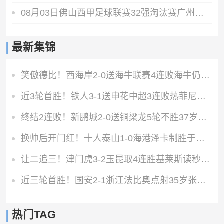
08月03日佛山西甲足球联赛32强淘汰赛广州求信VS顺德新青年全场录像
最新集锦
笑傲德比！西海岸2-0送海牛联赛4连败海牛仍垫底西海岸升至第二
近3轮首胜！铁人3-1送申花中超3连败热菲尼奥双响邦本宜裕传射
终结2连败！新鹏城2-0送铜梁龙5轮不胜37岁姜至鹏破门韦斯利建功
换帅后开门红！十人泰山1-0海港泽卡制胜于金永扑点海港三球被吹
让二追三！津门虎3-2玉昆取4连胜基莱斯读秒绝杀萨尔瓦多破门
近三轮首胜！国安2-1浙江法比奥点射35岁张稀哲制胜王钰栋送助攻
热门TAG