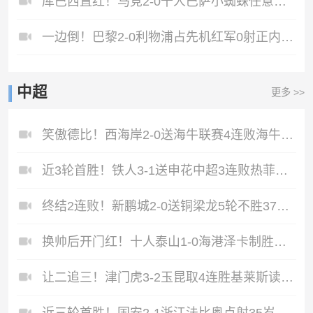
库巴西直红！马竞2-0十人巴萨小蜘蛛任意球破门普比尔争议手接球
一边倒！巴黎2-0利物浦占先机红军0射正内维斯妙传助攻K77破门
中超
更多 >>
笑傲德比！西海岸2-0送海牛联赛4连败海牛仍垫底西海岸升至第二
近3轮首胜！铁人3-1送申花中超3连败热菲尼奥双响邦本宜裕传射
终结2连败！新鹏城2-0送铜梁龙5轮不胜37岁姜至鹏破门韦斯利建功
换帅后开门红！十人泰山1-0海港泽卡制胜于金永扑点海港三球被吹
让二追三！津门虎3-2玉昆取4连胜基莱斯读秒绝杀萨尔瓦多破门
近三轮首胜！国安2-1浙江法比奥点射35岁张稀哲制胜王钰栋送助攻