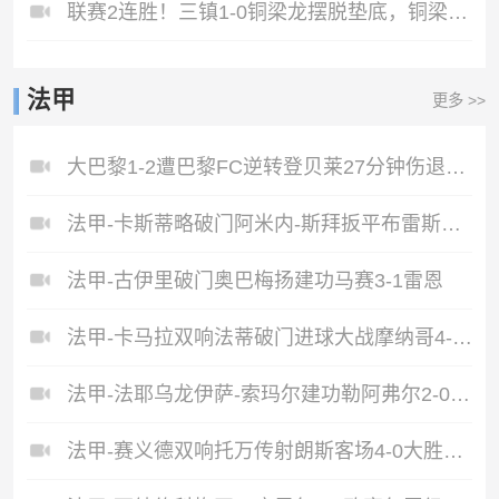
联赛2连胜！三镇1-0铜梁龙摆脱垫底，铜梁龙4轮不胜绍尔头槌制胜
法甲
更多 >>
大巴黎1-2遭巴黎FC逆转登贝莱27分钟伤退戈里替补双响+读秒绝杀
法甲-卡斯蒂略破门阿米内-斯拜扳平布雷斯特1-1昂热
法甲-古伊里破门奥巴梅扬建功马赛3-1雷恩
法甲-卡马拉双响法蒂破门进球大战摩纳哥4-5斯特拉斯堡
法甲-法耶乌龙伊萨-索玛尔建功勒阿弗尔2-0洛里昂
法甲-赛义德双响托万传射朗斯客场4-0大胜里昂