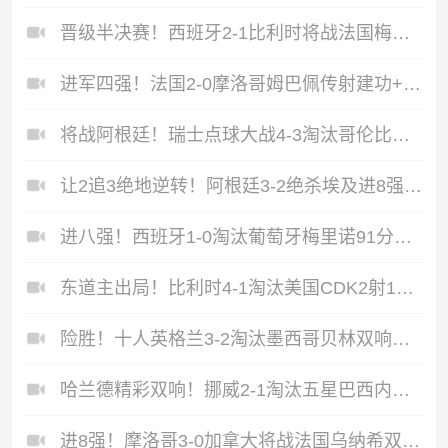
晋级半决赛！西班牙2-1比利时将战法国梅里诺替补绝杀拉门斯送礼
进军四强！法国2-0摩洛哥姆巴佩传射建功+失点登贝莱贴地斩
将战阿根廷！瑞士点球大战4-3淘汰哥伦比亚D·桑切斯、库乔失点
让2追3绝地逆转！阿根廷3-2绝杀埃及进8强梅西传射+失点恩佐绝杀
进八强！西班牙1-0淘汰葡萄牙梅里诺91分钟绝杀41岁C罗最后一舞
东道主出局！比利时4-1淘汰美国CDK2射1传巴洛贡补时被换下
险胜！十人英格兰3-2淘汰墨西哥贝林双响凯恩点射+送点宽萨直红
哈兰德精彩双响！挪威2-1淘汰五星巴西内马尔点射吉马良斯失点
进8强！摩洛哥3-0加拿大将战法国乌纳希双响迪亚斯两助