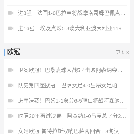
进8强！法国1-0巴拉圭将战摩洛哥姆巴佩点射杜埃造点主裁引争议
进16强！埃及点球5-3澳大利亚澳大利亚119分钟换门将埃及4罚全中
欧冠
更多 >>
卫冕欧冠！巴黎点球大战5-4击败阿森纳夺冠加布里埃尔、埃泽失点
队史第四座欧冠！巴萨女足4-0里昂女足帕乔尔萨尔玛均两射一传
进军决赛！巴黎1-1总分6-5拜仁将战阿森纳登贝莱闪击凯恩破门
时隔20年再进决赛！阿森纳1-0马竞总比分2-1晋级萨卡制胜
女足欧冠-普特拉斯双响巴萨两回合5-3淘汰拜仁晋级决赛