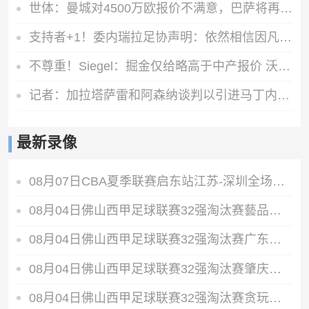
世体：曼城对4500万欧报价不满意，巴萨将再次报价罗德里
支持者+1！委内瑞拉足协声明：依然相信因凡蒂诺有能力领导FIFA
不尊重！Siegel：掘金仅给略高于中产报价 沃特森已一脚迈出大门
记者：加拉塔萨雷和阿森纳谈判以引进马丁内利，球员合同明夏到期
最新录像
08月07日CBA夏季联赛启东站江苏-深圳全场录像
08月04日佛山西甲足球联赛32强淘汰赛藝品高國際VS湛江狂狼·粵辉能源全场录像
08月04日佛山西甲足球联赛32强淘汰赛广东西南建设VS香港圣徒全场录像
08月04日佛山西甲足球联赛32强淘汰赛肇庆恒骏成VS三七互娱全场录像
08月04日佛山西甲足球联赛32强淘汰赛贪玩游戏VS美的薪火全场录像