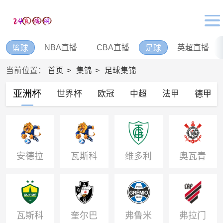
NBA直播
CBA直播
英超直播
篮球
足球
当前位置：
首页
集锦
足球集锦
亚洲杯
世界杯
欧冠
中超
法甲
德甲
安德拉
瓦斯科
维多利
奥瓦青
青年队
达伽马
亚青年
年队
AC
队
瓦斯科
奎尔巴
弗鲁米
弗拉门