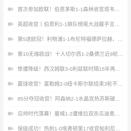
首次参加欧联！伯恩茅斯1-1森林收官塔韦尼耶救主怀特远射破门
英超收官丨伯恩利1-1狼队榜尾大战握手言和两队双双降入英冠
第5进欧冠！利物浦1-1布伦特福德萨拉赫、罗伯逊结束9年红军生涯
第10无缘欧战！十人切尔西1-2桑德兰近9轮仅1胜桑德兰第7进欧战
惨遭降级！西汉姆联3-0利兹联时隔15年再度降级至英冠
赢球收官！富勒姆2-0纽卡斯尔联结束3轮不胜迪奥普、凯尔尼破门
85分夺冠收官！阿森纳2-1水晶宫热苏斯破门+失良机马杜埃凯建功
瓜帅时代落幕！曼城1-2遭维拉双杀瓜迪奥拉、B席、斯通斯告别战
保级成功！热刺1-0埃弗顿第17收官帕利尼亚制胜热刺近6轮仅1负