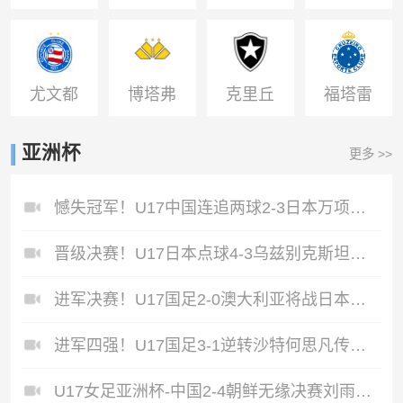
U20
达伽马
青年队
嫩塞青
戈青年
青年队
年队
队
尤文都
博塔弗
克里丘
福塔雷
德青年
戈RJ青
马青年
萨青年
亚洲杯
更多 >>
队
年队
队
队
憾失冠军！U17中国连追两球2-3日本万项破门赵松源替补造点+点射
晋级决赛！U17日本点球4-3乌兹别克斯坦将战国少和澳大利亚胜者
进军决赛！U17国足2-0澳大利亚将战日本帅惟浩破门谢晋建功
进军四强！U17国足3-1逆转沙特何思凡传射+一条龙万项赵松源破门
U17女足亚洲杯-中国2-4朝鲜无缘决赛刘雨希双响难救主