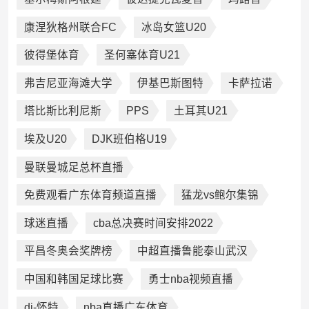
康涅狄格州联合FC
冰岛女篮U20
彼得堡体育
圣何塞体育U21
弗吉尼亚海滩大学
伊基巴斯图特
卡萨拉诺
塔比斯比利尼斯
PPS
土耳其U21
埃及U20
DJK班伯格U19
曼联曼城足总杯直播
免费观看广东体育频道直播
猛龙vs鲍尔集锦
球迷直播
cba总决赛时间安排2022
平昌冬奥会奖牌榜
中超直播鲁能泰山武汉
中国和韩国足球比赛
勇士nba视频直播
dj-怀特
nba直播广东体育