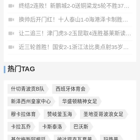
终结2连败！新鹏城2-0送铜梁龙5轮不胜37岁姜至鹏破门韦斯利建功
换帅后开门红！十人泰山1-0海港泽卡制胜于金永扑点海港三球被吹
让二追三！津门虎3-2玉昆取4连胜基莱斯读秒绝杀萨尔瓦多破门
近三轮首胜！国安2-1浙江法比奥点射35岁张稀哲制胜王钰栋送助攻
热门TAG
什切青波贡B队
西班牙体育会
新泽西州皇家中心
华盛顿精神女足
穆卡拉体育
赞岐釜玉海
圣地亚哥波浪女足
卡拉瓦乔
卡斯泰洛
巴沃斯
基尔梅斯阿根廷
彼达提克瓦夏普
玛路普