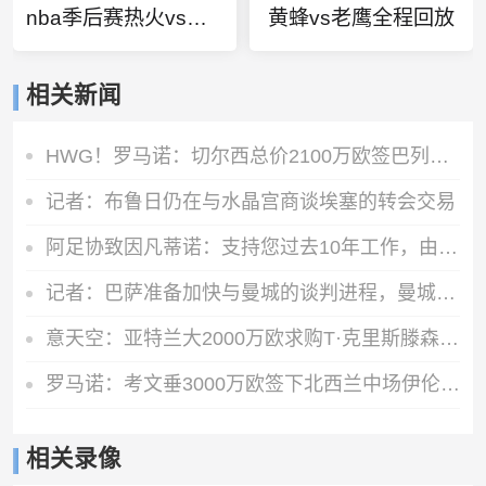
nba季后赛热火vs凯尔特
黄蜂vs老鹰全程回放
相关新闻
HWG！罗马诺：切尔西总价2100万欧签巴列卡诺28岁左后卫查瓦里亚
记者：布鲁日仍在与水晶宫商谈埃塞的转会交易
阿足协致因凡蒂诺：支持您过去10年工作，由您继续领导是正确道路
记者：巴萨准备加快与曼城的谈判进程，曼城仍希望留住罗德里
意天空：亚特兰大2000万欧求购T·克里斯滕森 乌迪内斯要价2500万
罗马诺：考文垂3000万欧签下北西兰中场伊伦基，球员已通过体检
相关录像