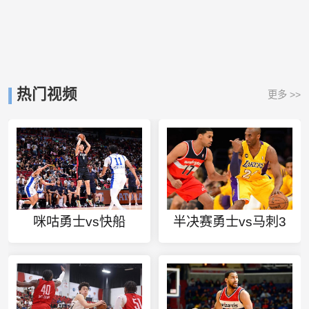
热门视频
更多 >>
咪咕勇士vs快船
半决赛勇士vs马刺3