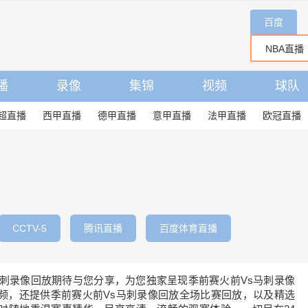
百度
播
录像
集锦
视频
球队
超直播
西甲直播
德甲直播
意甲直播
法甲直播
欧冠直播
CCTV-5
腾讯直播
百度体育直播
马刺录像回放期待与您分享，为您独家呈现季前赛火前Vs马刺录像
频，还提供季前赛火前Vs马刺录像回放全场比赛回放，以及精选