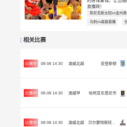
的进球集锦，让您随
直播网！
菲尼克斯太阳vs金州勇
马刺vs森狼直播
相关比赛
比赛中
08-08 14:30
澳威北超
亚登斯顿
比赛中
08-08 14:30
澳威甲
哈柯亚东悉尼市
比赛中
08-08 14:30
澳威北超
贝尔蒙特斯旺西SC