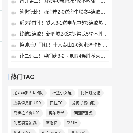
暂升第三！国安4-0新鹏城7轮不败张玉宁传射达万双响法比奥破门
笑傲德比！西海岸2-0送海牛联赛4连败海牛仍垫底西海岸升至第二
近3轮首胜！铁人3-1送申花中超3连败热菲尼奥双响邦本宜裕传射
终结2连败！新鹏城2-0送铜梁龙5轮不胜37岁姜至鹏破门韦斯利建功
换帅后开门红！十人泰山1-0海港泽卡制胜于金永扑点海港三球被吹
让二追三！津门虎3-2玉昆取4连胜基莱斯读秒绝杀萨尔瓦多破门
热门TAG
尤立维斯图尼B队
杜堡尔女足
比什凯克城
皮奥伊恩斯 U20
巴拉FC
艾贝斯费特联
乌伊拉普鲁U20
奥尔登堡
伊图萨因戈
佛瓦德麦迪逊
摩洛杯
SV Ilz