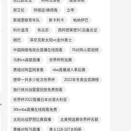
德比郡女足
科布流浪者
提皮塔帕
郭艾伦
阿根廷/佛得角
立甲
新城堡联青年队
斯卡利卡
帕纳伊巴
科尔温湾
布古尼
西阿德莱德SC后备女足
姆巴
菲尼克斯太阳vs金州勇士
中国网络电视台直播在线观看
76对阵火箭视频
马刺vs森狼直播
世界杯附加赛
费城对阵篮网录像
nba直播湖人季后赛
德甲一共多少轮次世界杯
2022年冬奥会奖牌榜
独行侠对战雷霆回放免费观看
世界杯2022直播日本对澳大利亚
>
30tvnba直播在线观看免费
太阳对战梦想比赛直播
北美预选赛世界杯名额
黄蜂对阵76直播
勇士118-107太阳新