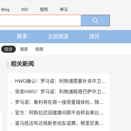
Bing
360
搜狗
神马
赛事
全部频道
球员
综合
搜索
视频
相关新闻
HWG确认！罗马诺：利物浦需要补充中卫深度，如今出手签下阿劳霍
突发HWG！罗马诺：利物浦租借巴萨中卫阿劳霍达口头协议
罗马诺：鲁利将在周一接受曼城体检，随后官宣
官方：阿斯拉尼因健康问题不会转会莱比锡，将留在霍芬海姆
皇马抵达布达佩斯参加友谊赛，穆里尼奥为等候的球迷签名