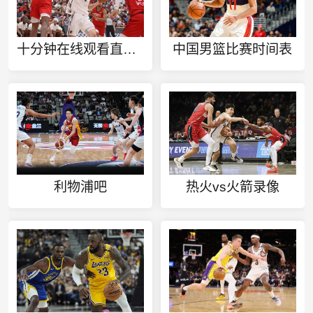
十分钟在线观看直播免费观看
中国男篮比赛时间表
利物浦吧
热火vs火箭录像