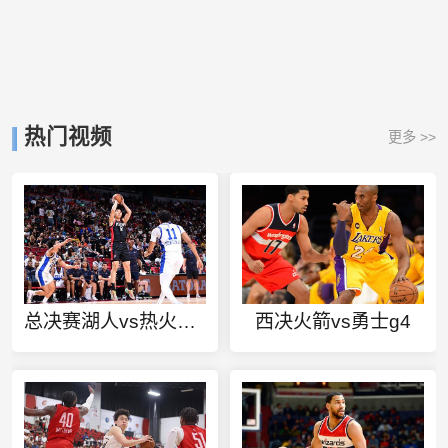
热门视频
更多 >>
总决赛湖人vs热火巴特勒
西决火箭vs勇士g4