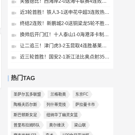
笑傲德比！西海岸2-0送海牛联赛4连败海牛仍垫底西海岸升至第二
近3轮首胜！铁人3-1送申花中超3连败热菲尼奥双响邦本宜裕传射
终结2连败！新鹏城2-0送铜梁龙5轮不胜37岁姜至鹏破门韦斯利建功
换帅后开门红！十人泰山1-0海港泽卡制胜于金永扑点海港三球被吹
让二追三！津门虎3-2玉昆取4连胜基莱斯读秒绝杀萨尔瓦多破门
近三轮首胜！国安2-1浙江法比奥点射35岁张稀哲制胜王钰栋送助攻
热门TAG
圣萨尔瓦多联盟
兰格勒奥
东京FC
陶格夫匹尔斯
列什蒂竞技
萨拉曼卡市
斯巴顿斯女足
纽纳华丁幽灵女篮
普里布拉姆B队
奥尔维沃
梁山联