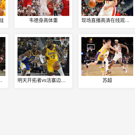
战
韦德身高体重
现场直播高清在线观看免费
节目表今天直播
明天开拓者vs活塞边队胜
苏超