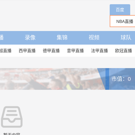
百度
播
录像
集锦
视频
球队
超直播
西甲直播
德甲直播
意甲直播
法甲直播
欧冠直播
市值：0