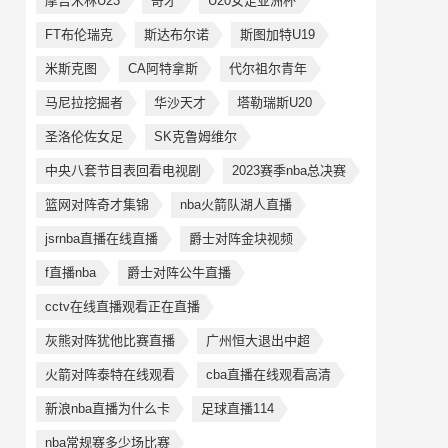
摩吉米林U23
奇才
U20女足亚洲杯
FT布伦瑞克
斯达布尔诺
斯图加特U19
米斯克图
CA阿特拿斯
代尔祖尔青年
马尼拉挖掘者
华沙天才
塔勒瑞斯U20
圣洛伦佐女足
SK克鲁姆维尔
中央八套节目表回看电视剧
2023赛季nba总决赛
篮网对阵奇才集锦
nba火箭队湖人直播
jsrnba直播在线直播
爵士对阵金块视频
f直播nba
爵士对阵公牛直播
cctv在线直播观看正在直播
灰熊对阵犹他比赛直播
广州恒大退出中超
火箭对阵泰特在线观看
cba直播在线观看高清
新浪nba直播为什么卡
足球直播114
nba常规赛多少场比赛