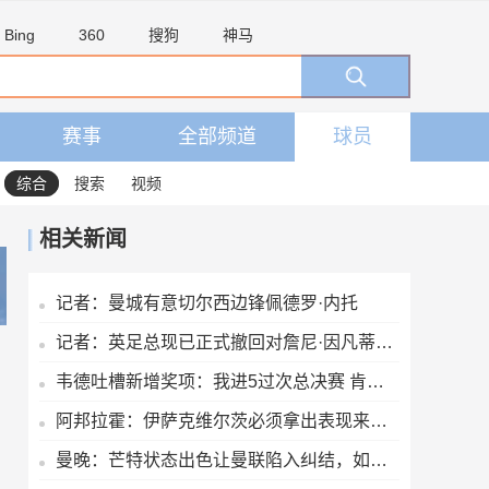
Bing
360
搜狗
神马
赛事
全部频道
球员
综合
搜索
视频
相关新闻
记者：曼城有意切尔西边锋佩德罗·内托
记者：英足总现已正式撤回对詹尼·因凡蒂诺的支持
韦德吐槽新增奖项：我进5过次总决赛 肯定能拿一两个东决MVP
阿邦拉霍：伊萨克维尔茨必须拿出表现来，新赛季他们可没有理由了
曼晚：芒特状态出色让曼联陷入纠结，如果想四线争冠可能还得买人