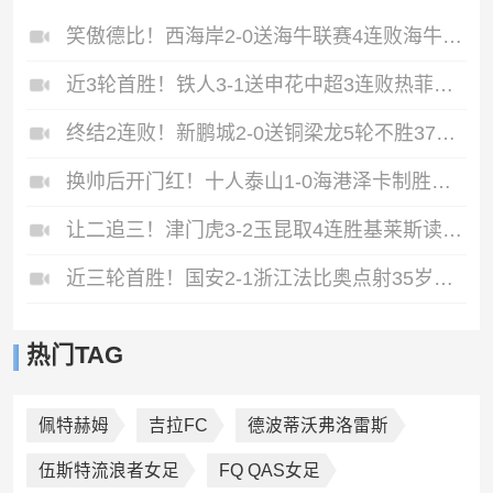
笑傲德比！西海岸2-0送海牛联赛4连败海牛仍垫底西海岸升至第二
近3轮首胜！铁人3-1送申花中超3连败热菲尼奥双响邦本宜裕传射
终结2连败！新鹏城2-0送铜梁龙5轮不胜37岁姜至鹏破门韦斯利建功
换帅后开门红！十人泰山1-0海港泽卡制胜于金永扑点海港三球被吹
让二追三！津门虎3-2玉昆取4连胜基莱斯读秒绝杀萨尔瓦多破门
近三轮首胜！国安2-1浙江法比奥点射35岁张稀哲制胜王钰栋送助攻
热门TAG
佩特赫姆
吉拉FC
德波蒂沃弗洛雷斯
伍斯特流浪者女足
FQ QAS女足