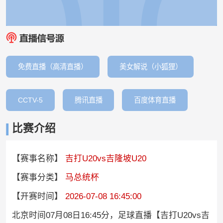
免费直播（高清直播）
美女解说（小狐狸）
CCTV-5
腾讯直播
百度体育直播
比赛介绍
【赛事名称】
吉打U20vs吉隆坡U20
【赛事分类】
马总统杯
【开赛时间】
2026-07-08 16:45:00
北京时间07月08日16:45分，足球直播【吉打U20vs吉