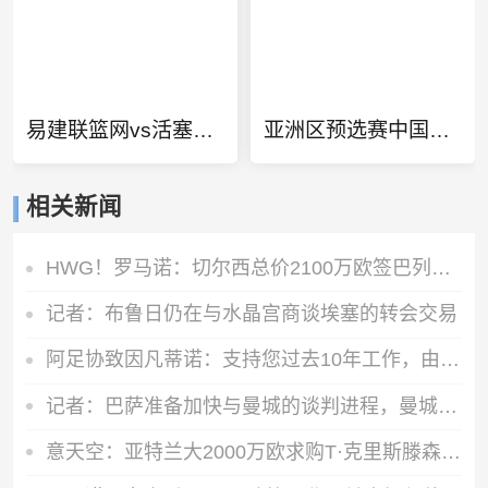
易建联篮网vs活塞全场录像
亚洲区预选赛中国赛程
相关新闻
HWG！罗马诺：切尔西总价2100万欧签巴列卡诺28岁左后卫查瓦里亚
记者：布鲁日仍在与水晶宫商谈埃塞的转会交易
阿足协致因凡蒂诺：支持您过去10年工作，由您继续领导是正确道路
记者：巴萨准备加快与曼城的谈判进程，曼城仍希望留住罗德里
意天空：亚特兰大2000万欧求购T·克里斯滕森 乌迪内斯要价2500万