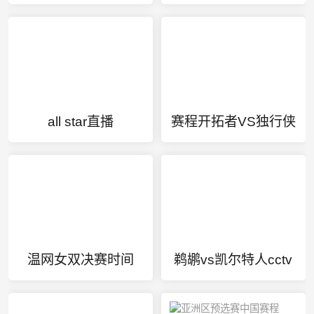
all star直播
赛程开拓者VS独行侠
温网女双决赛时间
鹈鹕vs凯尔特人cctv