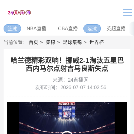
NBA直播
CBA直播
英超直播
篮球
足球
当前位置：
首页
集锦
足球集锦
世界杯
哈兰德精彩双响！挪威2-1淘汰五星巴
西内马尔点射吉马良斯失点
来源：24直播网
发布时间：2026-07-07 14:02:56