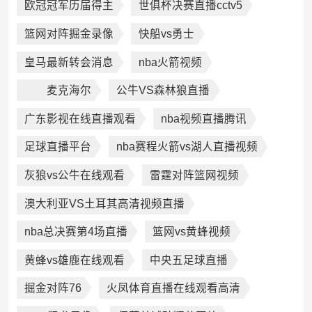
欧冠冠军历届得主
世俱杯决赛直播cctv5
篮网对阵掘金录像
快船vs勇士
皇马最新转会消息
nba火箭视频
麦克海尔
公牛VS森林狼直播
广东影视在线直播观看
nba视频直播腾讯
足球直播平台
nba赛程火箭vs湖人直播视频
灰狼vs公牛在线观看
雷霆对阵篮网视频
澳大利亚VS土耳其高清视频直播
nba总决赛第4场直播
篮网vs黄蜂视频
黄蜂vs雄鹿在线观看
中央五足球直播
掘金对阵76
火凤体育直播在线观看高清