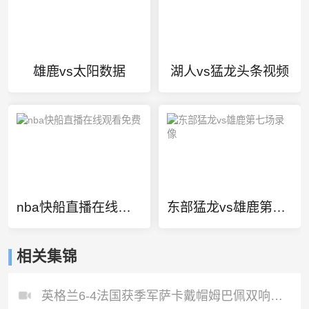
雄鹿vs太阳数据
湖人vs猛龙头条视频
nba快船直播在线观看免费
东部猛龙vs雄鹿第七场录像
相关集锦
英格兰6-4法国获季军萨卡戴帽姆巴佩双响创纪录奥利塞2助+失良机