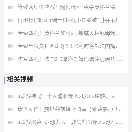
连续两届进决赛！阿根廷2-1绝杀英格兰劳塔罗恩佐破门梅西两助攻
阿根廷加时3-1瑞士进4强小蜘蛛破门梅西助攻麦卡恩博洛假摔染红
晋级四强！英格兰加时2-1挪威贝林厄姆连场双响谢尔德鲁普破门
晋级半决赛！西班牙2-1比利时将战法国梅里诺替补绝杀拉门斯送礼
进军四强！法国2-0摩洛哥姆巴佩传射建功+失点登贝莱贴地斩
相关视频
J联赛神局！十人浦和连入2球3‑2逆转，大阪钢巴4-3反杀
废人动作！赫塔菲前锋乌切遭马维萨暴力飞铲！重伤赛季报销！
J联赛揭幕战7球大战！鹿岛鹿角连入3球4‑3惊天逆转横滨水手