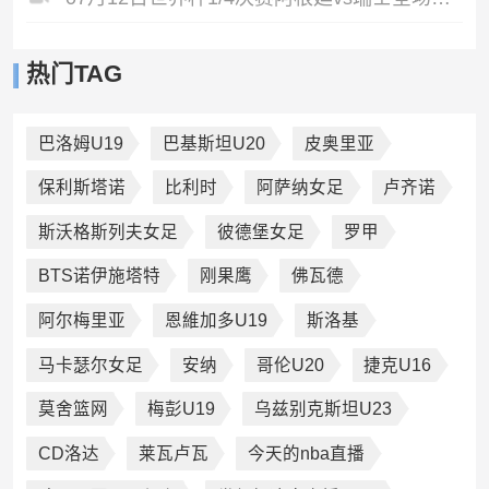
热门TAG
巴洛姆U19
巴基斯坦U20
皮奥里亚
保利斯塔诺
比利时
阿萨纳女足
卢齐诺
斯沃格斯列夫女足
彼德堡女足
罗甲
BTS诺伊施塔特
刚果鹰
佛瓦德
阿尔梅里亚
恩維加多U19
斯洛基
马卡瑟尔女足
安纳
哥伦U20
捷克U16
莫舍篮网
梅彭U19
乌兹别克斯坦U23
CD洛达
莱瓦卢瓦
今天的nba直播