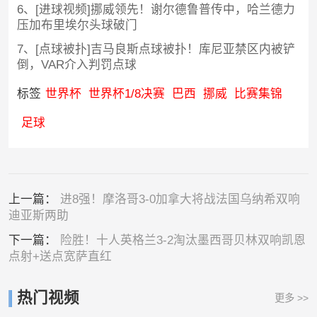
6、[进球视频]挪威领先！谢尔德鲁普传中，哈兰德力
压加布里埃尔头球破门
7、[点球被扑]吉马良斯点球被扑！库尼亚禁区内被铲
倒，VAR介入判罚点球
标签
世界杯
世界杯1/8决赛
巴西
挪威
比赛集锦
足球
上一篇：
进8强！摩洛哥3-0加拿大将战法国乌纳希双响
迪亚斯两助
下一篇：
险胜！十人英格兰3-2淘汰墨西哥贝林双响凯恩
点射+送点宽萨直红
热门视频
更多 >>