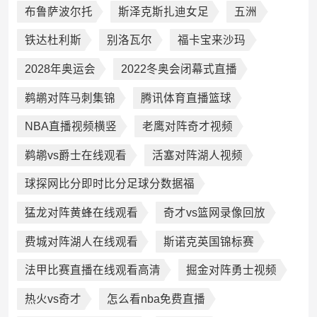
布鲁萨波尔托
斯泽克斯扎迪女足
五洲
铁达杜利斯
别洛瓦尔
福卡宝来沙玛
2028年奥运会
2022冬奥会闭幕式直播
鹈鹕对阵马刺集锦
腾讯体育直播篮球
NBA直播视频横竖
老鹰对阵奇才视频
鹈鹕vs爵士在线观看
活塞对阵湖人视频
球探网比分即时比分足球分数据福
猛龙对阵黄蜂在线观看
奇才vs篮网录像回放
费城对阵湖人在线观看
斯诺克英国锦标赛
法甲比赛直播在线观看高清
掘金对阵勇士视频
热火vs奇才
怎么看nba免费直播