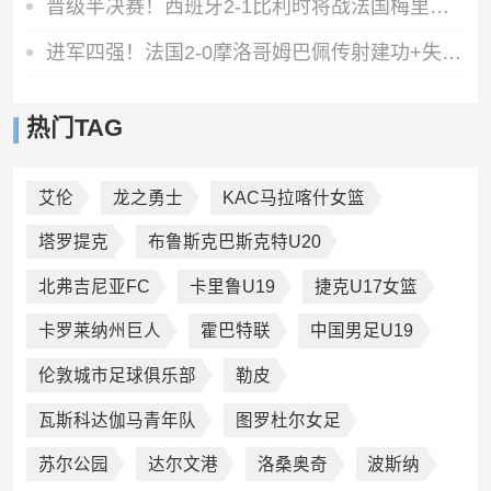
晋级半决赛！西班牙2-1比利时将战法国梅里诺替补绝杀拉门斯送礼
进军四强！法国2-0摩洛哥姆巴佩传射建功+失点登贝莱贴地斩
热门TAG
艾伦
龙之勇士
KAC马拉喀什女篮
塔罗提克
布鲁斯克巴斯克特U20
北弗吉尼亚FC
卡里鲁U19
捷克U17女篮
卡罗莱纳州巨人
霍巴特联
中国男足U19
伦敦城市足球俱乐部
勒皮
瓦斯科达伽马青年队
图罗杜尔女足
苏尔公园
达尔文港
洛桑奥奇
波斯纳