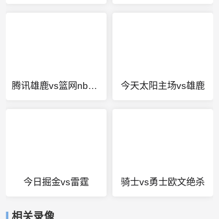
腾讯雄鹿vs篮网nba季后赛
今天太阳主场vs雄鹿
今日掘金vs雷霆
骑士vs勇士欧文绝杀
相关录像