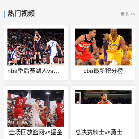
热门视频
更多 >>
nba季后赛湖人vs开拓者g1国语
cba最新积分榜
全场回放篮网vs掘金
总决赛骑士vs勇士几比几