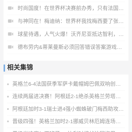
时尚国度！在世界杯决赛前办秀，只有法国人敢这么做！
与神同在！梅迪纳：世界杯我找梅西要了张照片，我得把它纹在身上
球星待遇，人气火爆！沃齐尼亚抵达智利，众多球迷接机欢呼声震耳
德布劳内&蒂莱曼斯必须回答错误答案游戏：到底谁在爱一天两训？
相关集锦
英格兰6-4法国获季军萨卡戴帽姆巴佩双响创纪录奥利塞2助+失良机
连续两届进决赛！阿根廷2-1绝杀英格兰劳塔罗恩佐破门梅西两助攻
阿根廷加时3-1瑞士进4强小蜘蛛破门梅西助攻麦卡恩博洛假摔染红
晋级四强！英格兰加时2-1挪威贝林厄姆连场双响谢尔德鲁普破门