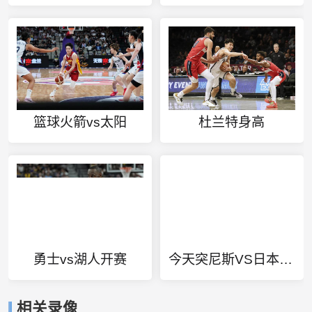
篮球火箭vs太阳
杜兰特身高
勇士vs湖人开赛
今天突尼斯VS日本直播
相关录像