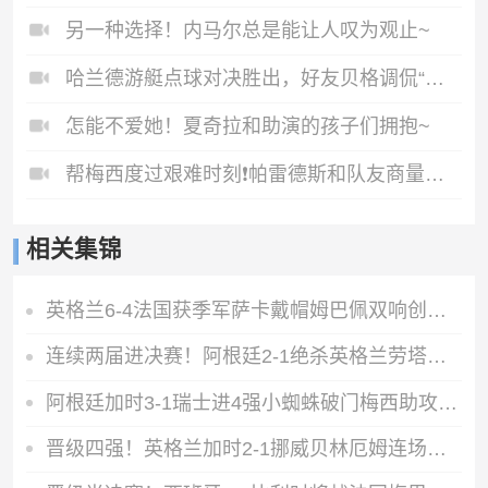
另一种选择！内马尔总是能让人叹为观止~
哈兰德游艇点球对决胜出，好友贝格调侃“谁花钱租游艇谁赢”
怎能不爱她！夏奇拉和助演的孩子们拥抱~
帮梅西度过艰难时刻❗️帕雷德斯和队友商量陪伴梅西左右
相关集锦
英格兰6-4法国获季军萨卡戴帽姆巴佩双响创纪录奥利塞2助+失良机
连续两届进决赛！阿根廷2-1绝杀英格兰劳塔罗恩佐破门梅西两助攻
阿根廷加时3-1瑞士进4强小蜘蛛破门梅西助攻麦卡恩博洛假摔染红
晋级四强！英格兰加时2-1挪威贝林厄姆连场双响谢尔德鲁普破门