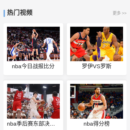
热门视频
更多 >>
nba今日战报比分
罗伊VS罗斯
nba季后赛东部决赛步行者vs热火录像
nba得分榜