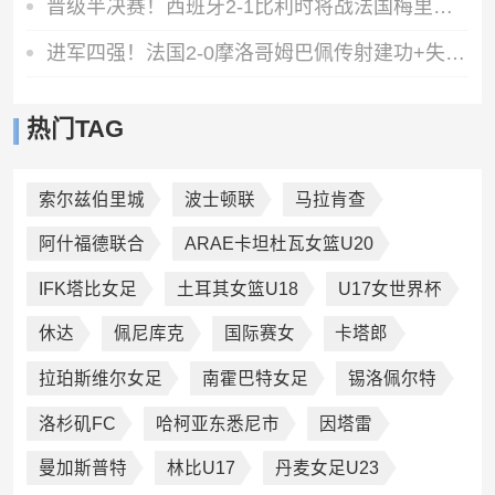
晋级半决赛！西班牙2-1比利时将战法国梅里诺替补绝杀拉门斯送礼
进军四强！法国2-0摩洛哥姆巴佩传射建功+失点登贝莱贴地斩
热门TAG
索尔兹伯里城
波士顿联
马拉肯查
阿什福德联合
ARAE卡坦杜瓦女篮U20
IFK塔比女足
土耳其女篮U18
U17女世界杯
休达
佩尼库克
国际赛女
卡塔郎
拉珀斯维尔女足
南霍巴特女足
锡洛佩尔特
洛杉矶FC
哈柯亚东悉尼市
因塔雷
曼加斯普特
林比U17
丹麦女足U23