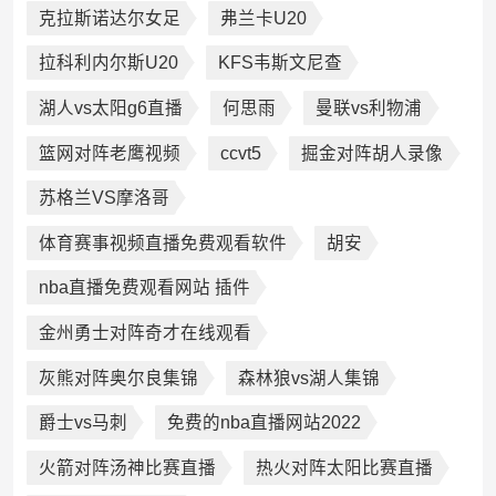
克拉斯诺达尔女足
弗兰卡U20
拉科利内尔斯U20
KFS韦斯文尼查
湖人vs太阳g6直播
何思雨
曼联vs利物浦
篮网对阵老鹰视频
ccvt5
掘金对阵胡人录像
苏格兰VS摩洛哥
体育赛事视频直播免费观看软件
胡安
nba直播免费观看网站 插件
金州勇士对阵奇才在线观看
灰熊对阵奥尔良集锦
森林狼vs湖人集锦
爵士vs马刺
免费的nba直播网站2022
火箭对阵汤神比赛直播
热火对阵太阳比赛直播