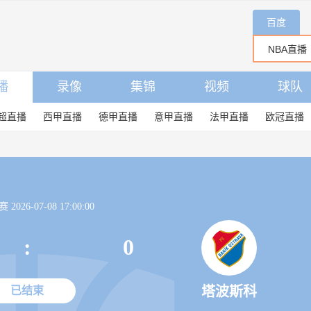
百度
播
录像
集锦
视频
球队
超直播
西甲直播
德甲直播
意甲直播
法甲直播
欧冠直播
026-07-08 17:00:00
:
0
塔波斯科
已结束