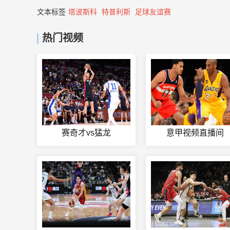
文本标签
塔波斯科
特普利斯
足球友谊赛
热门视频
赛奇才vs猛龙
意甲视频直播间