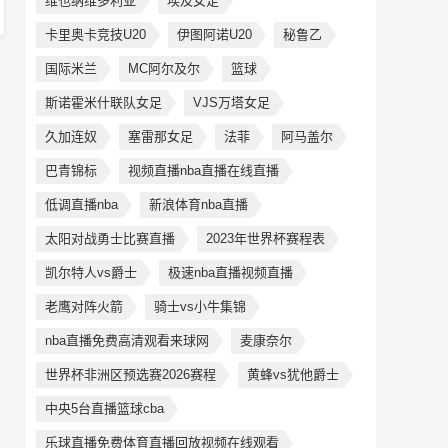
维也纳维多利亚
埃及女足
卡里奥卡竞技U20
伊图阿诺U20
秘鲁乙
国际米兰
MC阿尔及尔
篮球
斯诺霍米什联队女足
VJS万塔女足
久加连奴
塞雷那女足
法菲
阿马盖尔
巴青锦标
视频直播nba直播在线直播
低调直播nba
新浪体育nba直播
太阳对战勇士比赛直播
2023年世界杯赛程表
凯尔特人vs爵士
极速nba直播视频直播
老鹰对阵火箭
骑士vs小牛集锦
nba直播免费高清观看来球网
麦康奈尔
世界杯非洲区预选赛2026赛程
黄蜂vs犹他爵士
中央5台直播篮球cba
乐球直播免费体育直播回放视频在线观看