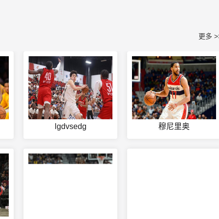
更多 >
lgdvsedg
穆尼里奥