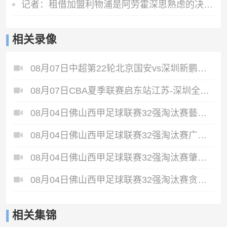
记者：租借加盟利物浦是阿劳霍深思熟虑的决定，红军承担全部工资
相关录像
08月07日中超第22轮北京国安vs深圳新鹏城全场录像
08月07日CBA夏季联赛启东站江苏-深圳全场录像
08月04日佛山西甲足球联赛32强淘汰赛藝品高國際VS湛江狂狼·粵辉能源全场录像
08月04日佛山西甲足球联赛32强淘汰赛广东西南建设VS香港圣徒全场录像
08月04日佛山西甲足球联赛32强淘汰赛肇庆恒骏成VS三七互娱全场录像
08月04日佛山西甲足球联赛32强淘汰赛贪玩游戏VS美的薪火全场录像
相关集锦