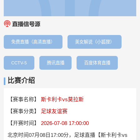
免费直播（高清直播）
美女解说（小狐狸）
CCTV-5
腾讯直播
百度体育直播
比赛介绍
【赛事名称】
斯卡利卡vs莫拉斯
【赛事分类】
足球友谊赛
【开赛时间】
2026-07-08 17:00:00
北京时间07月08日17:00分，足球直播【斯卡利卡vs