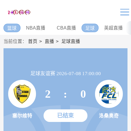
NBA直播
CBA直播
英超直播
篮球
足球
当前位置：
首页
直播
足球直播
足球友谊赛 2026-07-08 17:00:00
2
:
0
已结束
塞尔维特
洛桑奥奇