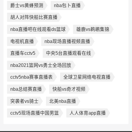
爵士vs黄蜂预测
nba包卜直播
胡人对阵快船比赛直播
nba直播吧在线观看ds篮球
雄鹿vs鹈鹕集锦
电视机直播
nba现场直播视频直播
直播车cctv5
中央5台直播观看在线
nba2021篮网vs勇士全场回放
cctv5nba赛事直播表
全球卫星网络电视直播
nba总结赛直播
快船vs奇才视频
突袭者vs骑士
北美nba直播
cctv5现场直播中国男篮
人人体育app直播