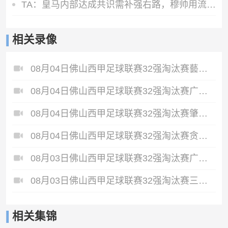
TA：皇马内部达成共识需补强右路，穆帅用流利法语招募了迪奥曼德
相关录像
08月04日佛山西甲足球联赛32强淘汰赛藝品高國際VS湛江狂狼·粵辉能源全场录像
08月04日佛山西甲足球联赛32强淘汰赛广东西南建设VS香港圣徒全场录像
08月04日佛山西甲足球联赛32强淘汰赛肇庆恒骏成VS三七互娱全场录像
08月04日佛山西甲足球联赛32强淘汰赛贪玩游戏VS美的薪火全场录像
08月03日佛山西甲足球联赛32强淘汰赛广州求信VS顺德新青年全场录像
08月03日佛山西甲足球联赛32强淘汰赛三水乐民兴健力宝VS中国澳门澳科精英全场录像
相关集锦