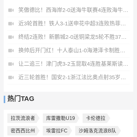
笑傲德比！西海岸2-0送海牛联赛4连败海牛仍垫底西海岸升至第二
近3轮首胜！铁人3-1送申花中超3连败热菲尼奥双响邦本宜裕传射
终结2连败！新鹏城2-0送铜梁龙5轮不胜37岁姜至鹏破门韦斯利建功
换帅后开门红！十人泰山1-0海港泽卡制胜于金永扑点海港三球被吹
让二追三！津门虎3-2玉昆取4连胜基莱斯读秒绝杀萨尔瓦多破门
近三轮首胜！国安2-1浙江法比奥点射35岁张稀哲制胜王钰栋送助攻
热门TAG
拉茨流浪者
库雷撒勒U19
卡伦德拉
密西西比州
埃雷拉FC
沙姆洛克流浪B队