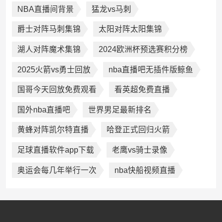
NBA直播间背景
猛龙vs马刺
爵士对阵马刺集锦
太阳对阵太阳集锦
湖人对阵魔术集锦
2024欧洲杯预选赛积分榜
2025火箭vs勇士回放
nba直播吧无插件版鲸鱼
国哥今天回放免费观看
看英超免费直播
国外nba直播吧
世界男足最新排名
黄蜂对阵凯尔特直播
哈登正式回归火箭
足球直播软件app下载
老鹰vs骑士录像
奥运会每几年举行一次
nba快船视频直播