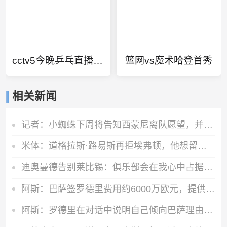
cctv5今晚乒乓直播时间
篮网vs魔术哈登首秀
相关新闻
记者：小蜘蛛下周将告知西蒙尼离队愿望，并希望得到理解和帮助
米体：道格拉斯·路易斯再拒埃弗顿，他想留队 但俱乐部尚未敲定
迪奥曼德告别莱比锡：俱乐部会在我心中占据特殊位置，感谢所有
阿斯：巴萨签罗德里费用约6000万欧元，提供4年税前3000万欧合同
阿斯：罗德里在对话中说明自己倾向巴萨理由，皇马对此理解＆祝好