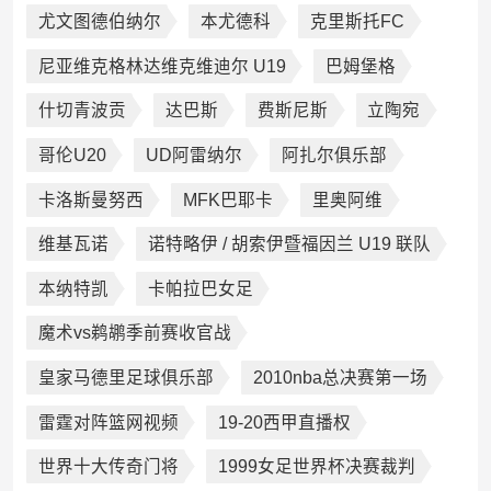
尤文图德伯纳尔
本尤德科
克里斯托FC
尼亚维克格林达维克维迪尔 U19
巴姆堡格
什切青波贡
达巴斯
费斯尼斯
立陶宛
哥伦U20
UD阿雷纳尔
阿扎尔俱乐部
卡洛斯曼努西
MFK巴耶卡
里奥阿维
维基瓦诺
诺特略伊 / 胡索伊暨福因兰 U19 联队
本纳特凯
卡帕拉巴女足
魔术vs鹈鹕季前赛收官战
皇家马德里足球俱乐部
2010nba总决赛第一场
雷霆对阵篮网视频
19-20西甲直播权
世界十大传奇门将
1999女足世界杯决赛裁判