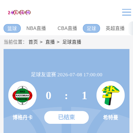
NBA直播
CBA直播
英超直播
篮球
足球
当前位置：
首页
直播
足球直播
足球友谊赛 2026-07-08 17:00:00
0
:
1
已结束
博格丹卡
希特曼