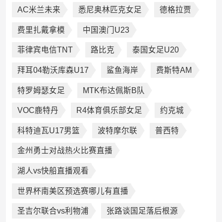
AC米兰未来
悉尼奥林匹克女足
德格拉贾
费里扎戴拿模
中国澳门U23
菲律宾电信TNT
路比克
泰国女足U20
拜耳04勒沃库森U17
鲨鱼海岸
费斯特AM
特罗姆瑟女足
MTK布达佩斯B队
VOC鹿特丹
R4体育俱乐部女足
约克城
科特迪瓦U17男篮
波特摩尔联
普西特
金州勇士对战热火比赛直播
湖人vs快船直播观看
世界杯南美区预选赛哪儿有直播
圣吉尔联合vs利物浦
张路谈国足落后根源