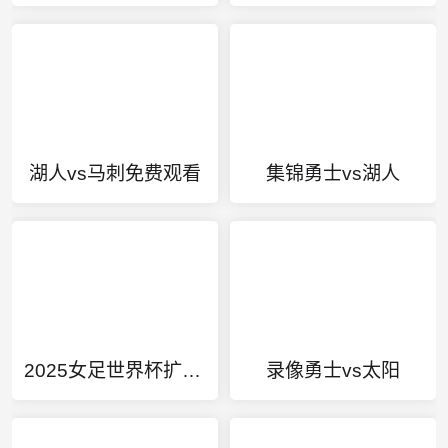
湖人vs马刺免费观看
集锦勇士vs湖人
2025女足世界杯扩军48支球队
录像勇士vs太阳