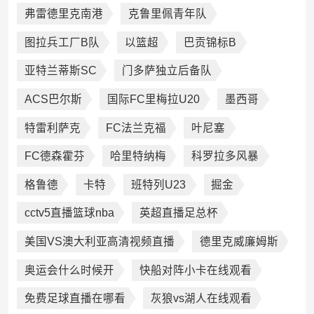
弗雷德里克南港
克鲁里佩青年队
图拉兵工厂B队
以篮超
巴贡锦标B
亚特兰蒂斯SC
门多萨独立后备队
ACS巴尔斯
国际FC里梅拉U20
墨西哥
特雷利萨克
FC法兰克福
叶尼塞
FC德森霍芬
哈里特纳梅
科罗拉多风暴
格鲁德
卡特
班特列U23
掘金
cctv5直播篮球nba
英超直播足总杯
美国VS澳大利亚高清视频直播
德里克威廉姆斯
奥运会什么时候开
快船对阵小卡在线观看
免费足球直播在哪看
灰狼vs湖人在线观看