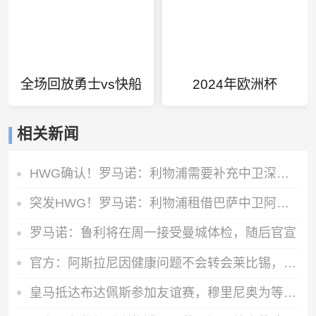
全场回放勇士vs快船
2024年欧洲杯
相关新闻
HWG确认！罗马诺：利物浦需要补充中卫深度，如今出手签下阿劳霍
突发HWG！罗马诺：利物浦租借巴萨中卫阿劳霍达口头协议
罗马诺：鲁利将在周一接受曼城体检，随后官宣
官方：阿斯拉尼因健康问题不会转会莱比锡，将留在霍芬海姆
皇马抵达布达佩斯参加友谊赛，穆里尼奥为等候的球迷签名