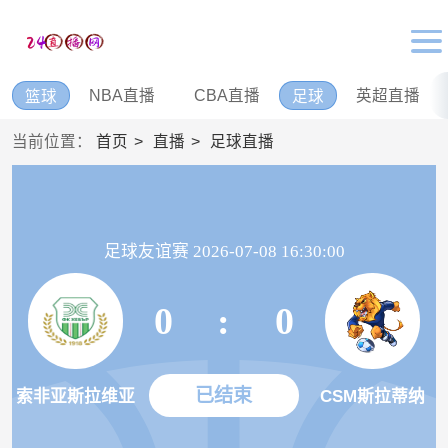
NBA直播
CBA直播
英超直播
篮球
足球
当前位置：
首页
直播
足球直播
足球友谊赛 2026-07-08 16:30:00
0
:
0
已结束
索非亚斯拉维亚
CSM斯拉蒂纳