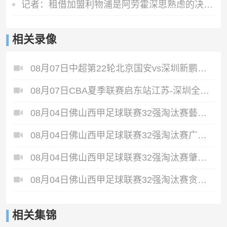
记者：租借加盟利物浦是阿劳霍深思熟虑的决定，红军承担全部工资
相关录像
08月07日中超第22轮北京国安vs深圳新鹏城全场录像
08月07日CBA夏季联赛启东站江苏-深圳全场录像
08月04日佛山西甲足球联赛32强淘汰赛藝品高國際VS湛江狂狼·粵辉能源全场录像
08月04日佛山西甲足球联赛32强淘汰赛广东西南建设VS香港圣徒全场录像
08月04日佛山西甲足球联赛32强淘汰赛肇庆恒骏成VS三七互娱全场录像
08月04日佛山西甲足球联赛32强淘汰赛贪玩游戏VS美的薪火全场录像
相关集锦