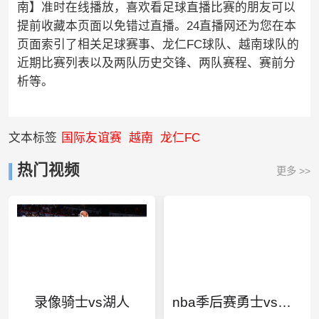
南】准时在线播放，喜欢看足球直播比赛的朋友可以
提前收藏本页面以免错过直播。24直播网还为您在本
页面索引了相关足球赛事、龙仁FC球队、越南球队的
近期比赛列表以及两队历史交锋、两队赛程、赛前分
析等。
文本标签
国际友谊赛
越南
龙仁FC
热门视频
更多 >>
录像骑士vs湖人
nba季后赛勇士vs火箭5场