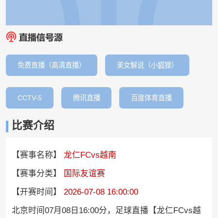
免费直播（高清直播）
美女解说（小狐狸）
CCTV-5
腾讯直播
百度体育直播
比赛介绍
【赛事名称】
龙仁FCvs越南
【赛事分类】
国际友谊赛
【开赛时间】
2026-07-08 16:00:00
北京时间07月08日16:00分，足球直播【龙仁FCvs越