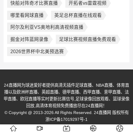
快船对阵奇才比赛直播
开拓者vs雷霆视频
哪里看网球直播
英足总杯直播在线观看
阿尔及利亚VS奥地利高清视频直播
掘金对阵蓝网录像
足球比赛视频直播免费观看
2026世界杯中北美预选赛
24直播网为球迷爱好者提供高清无插件足球直播、NBA直播、体育直
播以及欧洲杯直播、英超直播、德甲直播、西甲直播、意甲直播、法
甲直播、欧冠直播等实时更新比赛信号,足球录像回放观看、篮球录像
回放,高清体育视频免费播放尽在24直播网！
© Copyright @ 2013-2026 All Rights Reserved. 24直播网 版权所有
浙ICP备17019297号-1