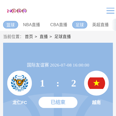
NBA直播
CBA直播
英超直播
篮球
足球
当前位置：
首页
直播
足球直播
国际友谊赛 2026-07-08 16:00:00
1
:
2
已结束
龙仁FC
越南