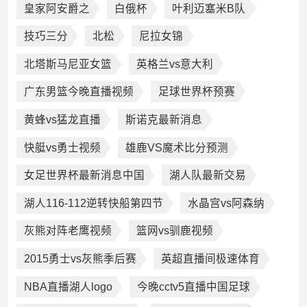
皇家阿安爵之
白俄杯
叶利迈塞米B队
技巧三分
北松
尼拉女锦
北塔斯马尼亚女篮
英格兰vs意大利
广东男篮今晚直播视频
足球世界杯预赛
黄蜂vs猛龙直播
斯诺克最新消息
快艇vs勇士视频
雄鹿VS魔术比分预测
女足世界杯最新消息中国
湖人队最新交易
湖人116-112逆转快船第四节
水晶宫vs阿森纳
灰熊对阵老鹰视频
篮网vs驯鹿视频
2015勇士vs灰熊季后赛
英超直播间极速体育
NBA直播湖人logo
今晚cctv5直播中国足球