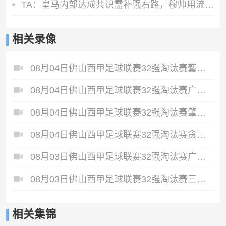
TA：皇马内部达成共识需补强右路，穆帅用流利法语招募了迪奥曼德
相关录像
08月04日佛山西甲足球联赛32强淘汰赛藝品高國際VS湛江狂狼·粵辉能源全场录像
08月04日佛山西甲足球联赛32强淘汰赛广东西南建设VS香港圣徒全场录像
08月04日佛山西甲足球联赛32强淘汰赛肇庆恒骏成VS三七互娱全场录像
08月04日佛山西甲足球联赛32强淘汰赛贪玩游戏VS美的薪火全场录像
08月03日佛山西甲足球联赛32强淘汰赛广州求信VS顺德新青年全场录像
08月03日佛山西甲足球联赛32强淘汰赛三水乐民兴健力宝VS中国澳门澳科精英全场录像
相关集锦