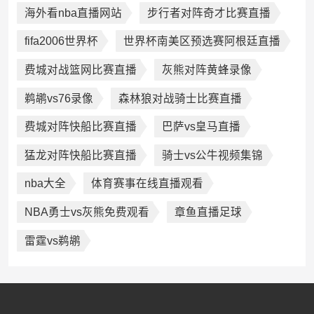
海外看nba直播网站
步行者对阵奇才比赛直播
fifa2006世界杯
世界杯南美区预选赛阿根廷直播
费城对战篮网比赛直播
灰熊对阵黄蜂录像
鹈鹕vs76录像
森林狼对战骑士比赛直播
费城对阵快船比赛直播
巴萨vs皇马直播
猛龙对阵快船比赛直播
骑士vs公牛视频集锦
nba大全
体育赛事在线直播观看
NBA勇士vs灰熊免费观看
章鱼直播足球
雷霆vs鹈鹕