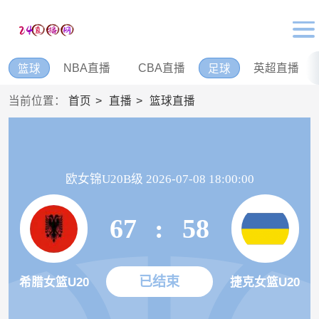
NBA直播
CBA直播
英超直播
篮球
足球
当前位置：
首页
直播
篮球直播
欧女锦U20B级 2026-07-08 18:00:00
67
:
58
已结束
希腊女篮U20
捷克女篮U20