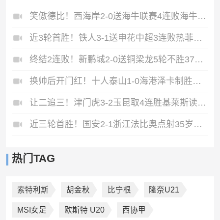
笑傲德比！西海岸2-0送海牛联赛4连败海牛仍垫底西海岸升至第二
近3轮首胜！铁人3-1送申花中超3连败热菲尼奥双响邦本宜裕传射
终结2连败！新鹏城2-0送铜梁龙5轮不胜37岁姜至鹏破门韦斯利建功
换帅后开门红！十人泰山1-0海港泽卡制胜于金永扑点海港三球被吹
让二追三！津门虎3-2玉昆取4连胜基莱斯读秒绝杀萨尔瓦多破门
近三轮首胜！国安2-1浙江法比奥点射35岁张稀哲制胜王钰栋送助攻
热门TAG
索特利斯
胡金秋
比宁根
隆奈U21
MSI女足
欧斯特 U20
西协甲