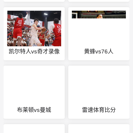
凯尔特人vs奇才录像
黄蜂vs76人
布莱顿vs曼城
雷速体育比分