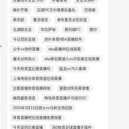
克雷塔罗女足 U19
扑雷索夫
女足非洲杯
梅尔齐格
白城FK贝尔格莱后备队
巴吞联
南非超
塞戈维亚
舍布鲁克太阳女篮
北湖联女足
华拉萨甸
奥利城FC
鲍尔
今日竞彩足球
虎扑体育NBA直播软件
>
公牛vs快传直播
nba直播88在线观看
魔术对阵热火
nba季后赛湖人vs开拓者在线直播
今天有男篮比赛直播吗
猛龙vs76人集锦
上海电视台体育频道在线直播
企鹅直播体育直播排球
雷霆对阵克莱录像
梅西最新消息
咪咕体育直播乒乓球2022
2015年3月13日骑士vs马刺全场回放
体育直播吧在线直播免费观看
今天亚冠比赛直播
360体育足球直播无插件