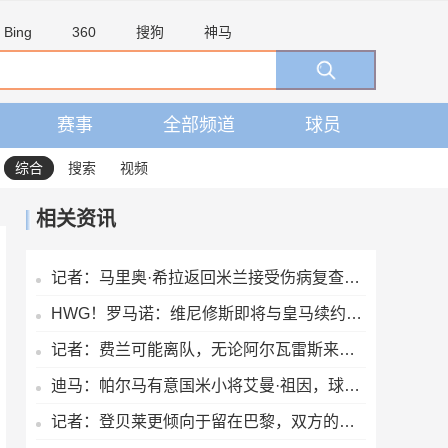
Bing
360
搜狗
神马
赛事
全部频道
球员
综合
搜索
视频
相关资讯
记者：马里奥·希拉返回米兰接受伤病复查并继续康复工作
HWG！罗马诺：维尼修斯即将与皇马续约，签下为期6年的全新合同
记者：费兰可能离队，无论阿尔瓦雷斯来不来巴萨都会签一名前锋
迪马：帕尔马有意国米小将艾曼·祖因，球员此前和阿斯科利谈判
记者：登贝莱更倾向于留在巴黎，双方的续约谈判目前进展顺利