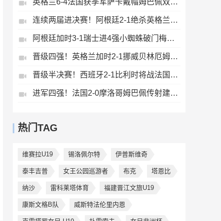
英格兰6-4法国获季军萨卡戴帽姆巴佩双响创纪录奥利塞2助+失良机
连续两届进决赛！阿根廷2-1绝杀英格兰劳塔罗恩佐破门梅西两助攻
阿根廷加时3-1瑞士进4强小蜘蛛破门梅西助攻麦卡恩博洛假摔染红
晋级四强！英格兰加时2-1挪威贝林厄姆连场双响谢尔德鲁普破门
晋级半决赛！西班牙2-1比利时将战法国梅里诺替补绝杀拉门斯送礼
进军四强！法国2-0摩洛哥姆巴佩传射建功+失点登贝莱贴地斩
热门TAG
维赛拉U19
锡洛佩尔特
伊普斯维奇
泰丰吉普
女王公园巡游者
布克
塔恩比
纳沙
雷科莱塔体育
福建晋江文旅U19
康斯文格B队
威斯特法伦里内恩