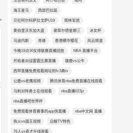
汉普顿列治文
阿什哈巴德
匈丙
海王星马
西部巴拉兹
>
贝伦阿尔科萨拉戈萨U19
塔林军团
奥伯里沃东加大盗
谢菲尔德星期三
冰女杯
乌迪内斯
肯维
香港横市樱花
风云频道
今晚19点30女排联赛直播回放
NBA 直播平台
开拓者对战雷霆比赛直播
雄鹿vs公牛
西甲直播免费观看网址附fc3典tv
公鹿vs老鹰视频
腾讯体育nba免费直播在线观看
马刺对阵勇士在线观看
nba直播023jz
nba直播吧世界杯
免费观看体育赛事的app快直播
nba中文网 直播
热火vs国王视频
白鲸TV特色
76人vs奇才在线观看