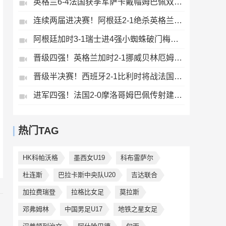
英格兰6-4法国获季军萨卡戴帽姆巴佩双响创纪录奥利塞2助+失良机
连续两届进决赛！阿根廷2-1绝杀英格兰劳塔罗恩佐破门梅西两助攻
阿根廷加时3-1瑞士进4强小蜘蛛破门梅西助攻麦卡恩博洛假摔染红
晋级四强！英格兰加时2-1挪威贝林厄姆连场双响谢尔德鲁普破门
晋级半决赛！西班牙2-1比利时将战法国梅里诺替补绝杀拉门斯送礼
进军四强！法国2-0摩洛哥姆巴佩传射建功+失点登贝莱贴地斩
热门TAG
HK科帕沃格
墨西女U19
科布雷萨尔
杜连斯
巴拉卡斯中央队U20
吉达联合
加拉费瑞登
拉格比女足
莫拉斯
邓弗姆林
中国男足U17
地铁之星女足