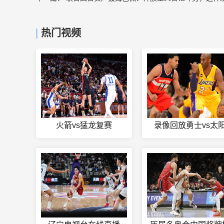
热门视频
火箭vs猛龙复赛
录像回放勇士vs太