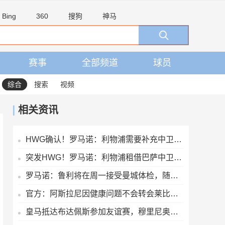
Bing
360
搜狗
神马
赛事
全部频道
球员
综合
搜索
视频
相关资讯
HWG确认！罗马诺：利物浦需要补充中卫深度，如今出手签下阿劳霍
突发HWG！罗马诺：利物浦租借巴萨中卫阿劳霍达口头协议
罗马诺：鲁利将在周一接受曼城体检，随后官宣
官方：阿斯拉尼因健康问题不会转会莱比锡，将留在霍芬海姆
皇马抵达布达佩斯参加友谊赛，穆里尼奥为等候的球迷签名