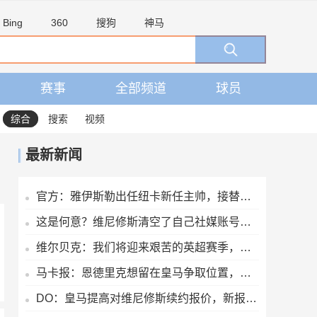
Bing
360
搜狗
神马
赛事
全部频道
球员
综合
搜索
视频
最新新闻
官方：雅伊斯勒出任纽卡新任主帅，接替埃迪·豪
这是何意？维尼修斯清空了自己社媒账号所有帖子和个人简介
维尔贝克：我们将迎来艰苦的英超赛季，用这类比赛调整状态很有益
马卡报：恩德里克想留在皇马争取位置，但几乎所有因素都对他不利
DO：皇马提高对维尼修斯续约报价，新报价能体现其对球队重要性