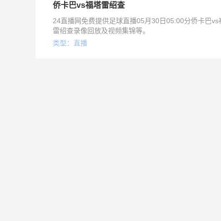
侨卡巴vs福塔雷绍查
24直播网免费提供足球直播05月30日05:00分侨卡巴
雷绍查录像回放及视频集锦等。
类型：直播