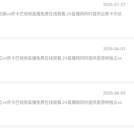
2026-07-27
卡尔达斯vs侨卡巴视频直播免费在线观看,24直播网同时提供云斯卡尔达
2026-06-03
独立vs侨卡巴视频直播免费在线观看,24直播网同时提供麦德林独立vs
2026-06-03
独立vs侨卡巴视频直播免费在线观看,24直播网同时提供麦德林独立vs