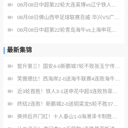
08月08日中超第22轮大连英博vs辽宁铁人全场录像
08月08日佛山西甲足球联赛百威·华兴VS广州苏雅蔚雨堂全场录像
08月08日中超第22轮青岛海牛vs上海申花全场录像
最新集锦
暂升第三！国安4-0新鹏城7轮不败张玉宁传射达万双响法比奥破门
笑傲德比！西海岸2-0送海牛联赛4连败海牛仍垫底西海岸升至第二
近3轮首胜！铁人3-1送申花中超3连败热菲尼奥双响邦本宜裕传射
终结2连败！新鹏城2-0送铜梁龙5轮不胜37岁姜至鹏破门韦斯利建功
换帅后开门红！十人泰山1-0海港泽卡制胜于金永扑点海港三球被吹