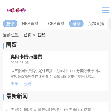
NBA直播
CBA直播
英超直播
篮球
足球
当前位置：
首页
国贸
国贸
奥阿卡姆vs国贸
2026-06-05
24直播网免费提供足球直播06月05日01:00分奥阿卡姆vs国
贸视频直播免费在线观看,24直播网同时提供奥阿卡姆vs国
贸录像回放及视频集锦等。
类型：直播
最新新闻
巴黎法甲挖人最贵排行榜：姆巴佩1.8亿欧居首，阿克利乌什位居第2