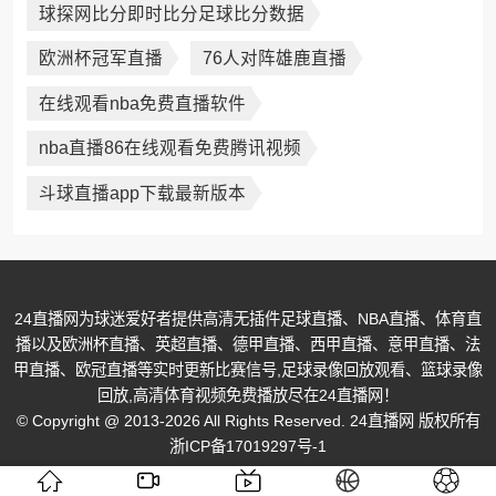
球探网比分即时比分足球比分数据
欧洲杯冠军直播
76人对阵雄鹿直播
在线观看nba免费直播软件
nba直播86在线观看免费腾讯视频
斗球直播app下载最新版本
24直播网为球迷爱好者提供高清无插件足球直播、NBA直播、体育直
播以及欧洲杯直播、英超直播、德甲直播、西甲直播、意甲直播、法
甲直播、欧冠直播等实时更新比赛信号,足球录像回放观看、篮球录像
回放,高清体育视频免费播放尽在24直播网！
© Copyright @ 2013-2026 All Rights Reserved. 24直播网 版权所有
浙ICP备17019297号-1