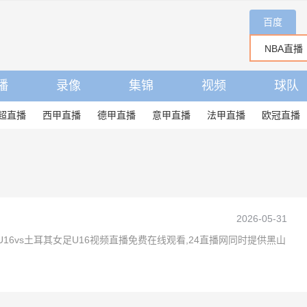
百度
播
录像
集锦
视频
球队
超直播
西甲直播
德甲直播
意甲直播
法甲直播
欧冠直播
2026-05-31
足U16vs土耳其女足U16视频直播免费在线观看,24直播网同时提供黑山