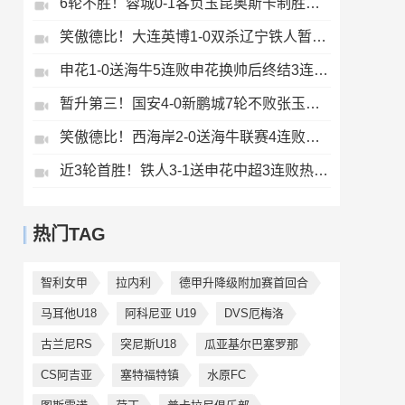
6轮不胜！蓉城0-1客负玉昆奥斯卡制胜玉昆暂第三蓉城全场1射正
笑傲德比！大连英博1-0双杀辽宁铁人暂升第2斯坦丘远射制胜
申花1-0送海牛5连败申花换帅后终结3连败阿苏埃助攻徐皓阳制胜
暂升第三！国安4-0新鹏城7轮不败张玉宁传射达万双响法比奥破门
笑傲德比！西海岸2-0送海牛联赛4连败海牛仍垫底西海岸升至第二
近3轮首胜！铁人3-1送申花中超3连败热菲尼奥双响邦本宜裕传射
热门TAG
智利女甲
拉内利
德甲升降级附加赛首回合
马耳他U18
阿科尼亚 U19
DVS厄梅洛
古兰尼RS
突尼斯U18
瓜亚基尔巴塞罗那
CS阿吉亚
塞特福特镇
水原FC