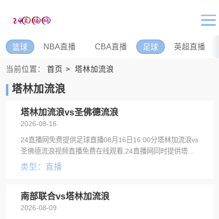
NBA直播
CBA直播
英超直播
篮球
足球
当前位置：
首页
塔林加流浪
塔林加流浪
塔林加流浪vs圣佛德流浪
2026-08-16
24直播网免费提供足球直播08月16日16:00分塔林加流浪vs
圣佛德流浪视频直播免费在线观看,24直播网同时提供塔林
加流浪vs圣佛德流浪录像回放及视频集锦等。
类型：直播
南部联合vs塔林加流浪
2026-08-09