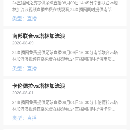
24直播网免费提供足球直播08月09日14:45分南部联合vs塔
林加流浪视频直播免费在线观看,24直播网同时提供南部联
合vs塔林加流浪录像回放及视频集锦等。
类型：直播
南部联合vs塔林加流浪
2026-08-09
24直播网免费提供足球直播08月09日16:00分南部联合vs塔
林加流浪视频直播免费在线观看,24直播网同时提供南部联
合vs塔林加流浪录像回放及视频集锦等。
类型：直播
卡伦德拉vs塔林加流浪
2026-08-01
24直播网免费提供足球直播08月01日15:00分卡伦德拉vs塔
林加流浪视频直播免费在线观看,24直播网同时提供卡伦德
拉vs塔林加流浪录像回放及视频集锦等。
类型：直播