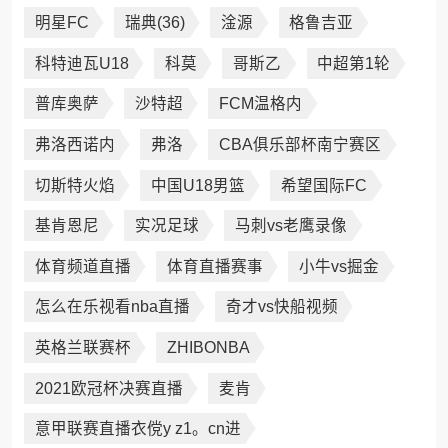
明星FC
瑞典(36)
淦源
格鲁吉亚
科特迪瓦U18
科莫
哥斯乙
中超第1轮
普库奥萨
沙特超
FCM温格内
弗洛西诺内
弗洛
CBA俱乐部杯南宁赛区
切斯特火焰
中国U18男篮
希望国际FC
基肯恩尼
实况足球
马刺vs老鹰录像
体育频道直播
体育直播赛事
小牛vs掘金
怎么在乐视看nba直播
奇才vs快船视频
英格兰联赛杯
ZHIBONBA
2021欧冠杯决赛直播
麦肯
意甲联赛直播衣傥y z1。cn进