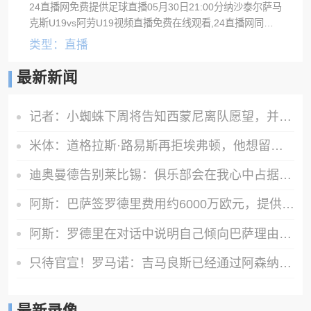
24直播网免费提供足球直播05月30日21:00分纳沙泰尔萨马
克斯U19vs阿劳U19视频直播免费在线观看,24直播网同时
提供纳沙泰尔萨马克斯U19vs阿劳U19录像回放及视频集锦
类型：直播
等。
最新新闻
记者：小蜘蛛下周将告知西蒙尼离队愿望，并希望得到理解和帮助
米体：道格拉斯·路易斯再拒埃弗顿，他想留队 但俱乐部尚未敲定
迪奥曼德告别莱比锡：俱乐部会在我心中占据特殊位置，感谢所有
阿斯：巴萨签罗德里费用约6000万欧元，提供4年税前3000万欧合同
阿斯：罗德里在对话中说明自己倾向巴萨理由，皇马对此理解＆祝好
只待官宣！罗马诺：吉马良斯已经通过阿森纳体检，即将签约四年
最新录像