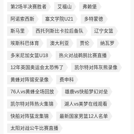
第2场半决赛胜者
艾福山
弗赖堡
阿诺索西斯
塞文学院U21
多特蒙德
斯马里
西托列斯比卡拉后备队
辽宁女篮
埃斯科巴体育
澳大利亚
贾伦
纳瓦罗
多米尼加女篮U18
热火对战鹈鹄比赛直播
12年英国奥运会太恐怖了
凯尔特对阵灰熊录像
黄蜂对阵锡安录像
费申科
76人vs黄蜂全场回放
雄鹿vs快船梦幻对垒
凯尔特对阵热火集锦
湖人vs美梦在线观看
快船对阵猛龙集锦
最新国家男篮12人名单
太阳对战公牛比赛直播