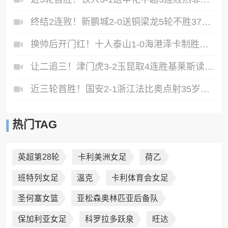
终结2连败！新鹏城2-0送铜梁龙5轮不胜37岁姜至鹏破门韦斯利建功
换帅后开门红！十人泰山1-0海港泽卡制胜于金永扑点海港三球被吹
让二追三！津门虎3-2玉昆取4连胜基莱斯读秒绝杀萨尔瓦多破门
近三轮首胜！国安2-1浙江法比奥点射35岁张稀哲制胜王钰栋送助攻
热门TAG
英超第28轮
卡利美洲女足
荷乙
班特列女足
溫克
卡利体育会女足
圣何塞女篮
亚松森奥林匹亚后备队
保加利亚女足
科罗拉多跃泉
旺达