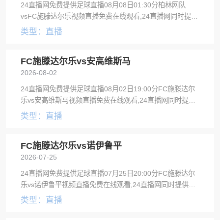
24直播网免费提供足球直播08月08日01:30分柏林网队
vsFC施滕达尔乐视频直播免费在线观看,24直播网同时提供
柏林网队vsFC施滕达尔乐录像回放及视频集锦等。
类型：直播
FC施滕达尔乐vs安高维斯马
2026-08-02
24直播网免费提供足球直播08月02日19:00分FC施滕达尔
乐vs安高维斯马视频直播免费在线观看,24直播网同时提供
FC施滕达尔乐vs安高维斯马录像回放及视频集锦等。
类型：直播
FC施滕达尔乐vs诺伊鲁平
2026-07-25
24直播网免费提供足球直播07月25日20:00分FC施滕达尔
乐vs诺伊鲁平视频直播免费在线观看,24直播网同时提供FC
施滕达尔乐vs诺伊鲁平录像回放及视频集锦等。
类型：直播