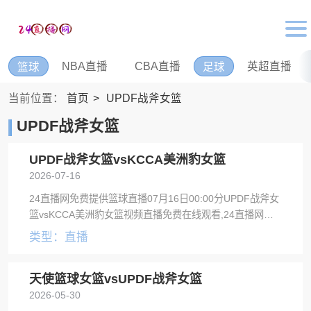
NBA直播
CBA直播
英超直播
篮球
足球
当前位置：
首页
UPDF战斧女篮
UPDF战斧女篮
UPDF战斧女篮vsKCCA美洲豹女篮
2026-07-16
24直播网免费提供篮球直播07月16日00:00分UPDF战斧女
篮vsKCCA美洲豹女篮视频直播免费在线观看,24直播网同
时提供UPDF战斧女篮vsKCCA美洲豹女篮录像回放及视频
类型：直播
集锦等。
天使篮球女篮vsUPDF战斧女篮
2026-05-30