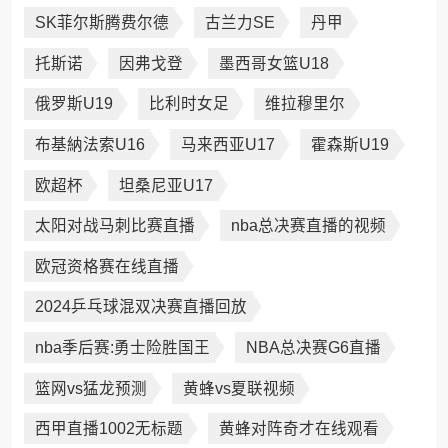
SK菲尔斯腾费尔德
古兰力SE
丹甲
托斯诺
因弗戈登
墨西哥女篮U18
俄罗斯U19
比利时女足
维拉穆里尔
布基納法索U16
马来西亚U17
霍森斯U19
欧超杯
坦桑尼亚U17
太阳对战马刺比赛直播
nba总决赛直播的视频
欧冠资格赛在线直播
2024乒乓球混双决赛直播回放
nba季后赛:勇士险胜国王
NBA总决赛G6直播
篮网vs猛龙预测
黄蜂vs夏联视频
西甲直播1002无标题
黄蜂对阵奇才在线观看