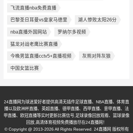
飞流直播nba免费直播
巴黎圣日耳曼vs皇家马德里
湖人惨败太阳26分
nba直播外国网站
罗纳尔多视频
猛龙对战老鹰比赛直播
今晚男篮直播cctv5+直播视频
灰熊对阵灰狼
中国女篮比赛
24直播网为球迷爱好者提供高清无插件足球直播、NBA直播、体育直
播以及欧洲杯直播、英超直播、德甲直播、西甲直播、意甲直播、法
甲直播、欧冠直播等实时更新比赛信号,足球录像回放观看、篮球录像
回放,高清体育视频免费播放尽在24直播网！
© Copyright @ 2013-2026 All Rights Reserved. 24直播网 版权所有