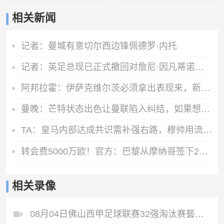
相关新闻
记者：曼城有意切尔西边锋佩德罗·内托
记者：英足总现已正式撤回对詹尼·因凡蒂诺的支持
阿邦拉霍：伊萨克维尔茨必须拿出表现来，新赛季他们可没有理由了
曼晚：芒特状态出色让曼联陷入纠结，如果想四线争冠可能还得买人
TA：皇马内部达成共识需补强右路，穆帅用流利法语招募了迪奥曼德
转会费5000万欧！官方：巴黎从摩纳哥签下24岁法国边锋阿克利乌什
相关录像
08月04日佛山西甲足球联赛32强淘汰赛藝品高國際VS湛江狂狼·粵辉能源全场录像