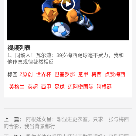
视频列表
1、同龄人！瓦尔迪：39岁梅西踢球毫不费力，我和
他作息规律截然相反
标签
Z原创
世界杯
巴塞罗那
意甲
梅西
点赞梅西
英格兰
英超
西甲
足球
迈阿密国际
阿根廷
上一篇：
阿根廷女星：想混进更衣室，只求一张与梅西
的合影，我当背景都行