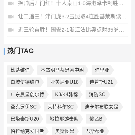
换帅后开门红！十人泰山1-0海港泽卡制胜于金永扑点海港三球被吹
让二追三！津门虎3-2玉昆取4连胜基莱斯读秒绝杀萨尔瓦多破门
近三轮首胜！国安2-1浙江法比奥点射35岁张稀哲制胜王钰栋送助攻
热门TAG
比蒂维迪
本杰明马蒂恩索中尉
迪里亚
白城伍德维尔
亚美尼亚U18
迪普斯U21
广东晨星创尔特
K3/K4韩锦
消防SC
圣克罗伊SC
莱特科尔SC
迪卡尔布联女足
巴塔泰斯U20
地拉那游击队
俄乙B
帕拉纳克爱国者
奥斯图恩
巴斯蒂亚