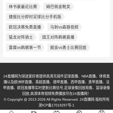
林书豪最近比赛
姆巴佩金靴奖
捷报比分即时足球比分手机版
欧冠决赛免费直播
马刺vs森狼视频
猛龙对阵骑士
国王对阵鹈鹕直播
雷霆vs鹈鹕第一节
掘金vs勇士比赛回放
24直播网为球迷爱好者提供高清无插件足球直播、NBA直播、体育直
播以及欧洲杯直播、英超直播、德甲直播、西甲直播、意甲直播、法
甲直播、欧冠直播等实时更新比赛信号,足球录像回放观看、篮球录像
回放,高清体育视频免费播放尽在24直播网！
© Copyright @ 2013-2026 All Rights Reserved. 24直播网 版权所有
浙ICP备17019297号-1