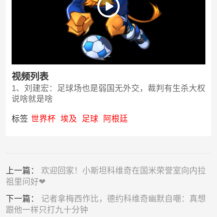
视频列表
1、刘建宏：足球场也是弱国无外交，裁判有生杀大权
说啥就是啥
标签
世界杯
埃及
足球
阿根廷
上一篇：
欢迎回家！小斯坦科维奇在国米荣誉室向内拉
祖里问好❤
下一篇：
记者拿梅西作比，德约科维奇幽默自嘲：真想
跟他一样只打九十分钟