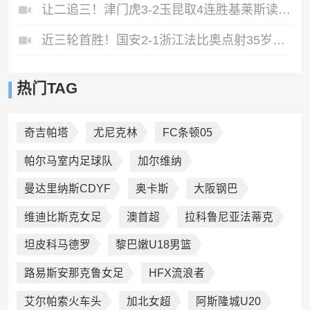
让二追三！津门虎3-2玉昆取4连胜基莱斯读秒绝杀萨尔瓦多破门
近三轮首胜！国安2-1浙江法比奥点射35岁张稀哲制胜王钰栋送助攻
热门TAG
奇吉帕塔
尤尼克林
FC条顿05
帕尔马室内足球队
加尔维纳
曼达里纳斯CDYF
奥卡斯
大阪钢巴
维迪比斯克女足
澳首超
拉科鲁尼亚法蒂克
坦皮科马德罗
黎巴嫩U18男篮
路易斯安那克鲁女足
HFX流浪者
艾尔帕索火车头
加北女超
阿斯隆城U20