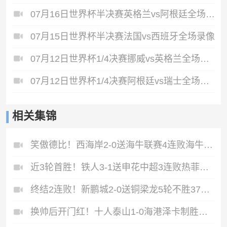
07月16日世界杯半决赛英格兰vs阿根廷全场录像
07月15日世界杯半决赛法国vs西班牙全场录像
07月12日世界杯1/4决赛挪威vs英格兰全场录像
07月12日世界杯1/4决赛阿根廷vs瑞士全场录像
相关集锦
笑傲德比！西海岸2-0送海牛联赛4连败海牛仍垫底西海岸升至第二
近3轮首胜！铁人3-1送申花中超3连败热菲尼奥双响邦本宜裕传射
终结2连败！新鹏城2-0送铜梁龙5轮不胜37岁姜至鹏破门韦斯利建功
换帅后开门红！十人泰山1-0海港泽卡制胜于金永扑点海港三球被吹