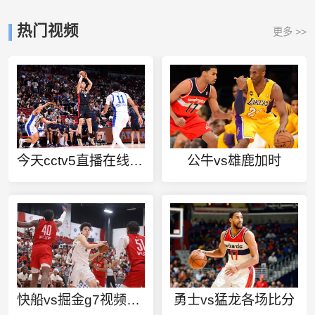
热门视频
更多 >>
今天cctv5直播在线观看高清直播
公牛vs雄鹿加时
快船vs掘金g7视频回放
勇士vs猛龙各场比分