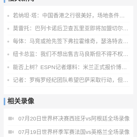
若纳坦·塔：中国香港之行很美好，场地条件一般 但我们踢得不错
莫雷托：巴列卡诺后卫查瓦里亚即将加盟切尔西，很快就会官方宣布
每体：马竞或抢先签下弗拉霍维奇，瑟洛特去留成关键变量
纽卡总监：我们不想出售吉马良斯但不得不权衡，他明确说出了意愿
能否上树？ESPN记者爆料：米兰正式报价博卡青年中场帕雷德斯
记者：罗梅罗经纪团队希望巴萨采取行动，但后者首选引进罗德里
相关录像
07月20日世界杯决赛西班牙vs阿根廷全场录像
07月19日世界杯季军赛法国vs英格兰全场录像