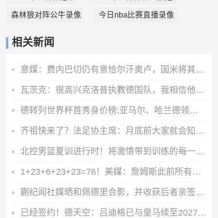
森林狼对阵公牛录像
今日nba比赛直播录像
相关新闻
意媒：费内巴切仍有意恰尔汗奥卢，国米将其视为非卖品
瓦茨克：很高兴克洛普执教德国队，我相信他是这份工作的最佳人选
德转列世界杯首秀身价榜:亚马尔、哈兰德领衔 奥利塞、内维斯在列
齐祖快来了？法足协主席：月底前大家就会知道法国新帅是谁
北控男篮夏训进行时！将激情带到训练的每一分钟
1+23+6+23+23=76！美媒：詹姆斯此前所有球衣号相加正好等于76
蒯纪闻社媒晒和佩德里合影，并收获后者亲签的西班牙队球衣
已经签约！德天空：吕迪格已与皇马续至2027，主席大选结束后官宣