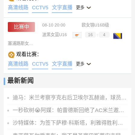
高清线路
CCTV5
文字直播
更多
08-10 20:00
欧女锦U16B级
比赛中
波黑女篮U16
16
:
4
塞浦路斯女篮U16
观看比赛：
高清线路
CCTV5
文字直播
更多
最新新闻
迪马：米兰考察亨克右后卫埃尔瓦赫迪，球员估价1300万到1500万欧
一秒砍树😭阿媒：帕雷德斯回绝了AC米兰邀约，决意留守博卡青年
沙特媒体：为签下萨穆·科斯塔，利雅得胜利已经耗尽今夏转会预算