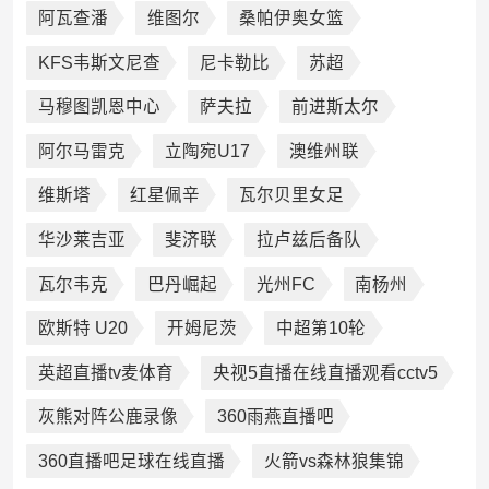
阿瓦查潘
维图尔
桑帕伊奥女篮
KFS韦斯文尼查
尼卡勒比
苏超
马穆图凯恩中心
萨夫拉
前进斯太尔
阿尔马雷克
立陶宛U17
澳维州联
维斯塔
红星佩辛
瓦尔贝里女足
华沙莱吉亚
斐济联
拉卢兹后备队
瓦尔韦克
巴丹崛起
光州FC
南杨州
欧斯特 U20
开姆尼茨
中超第10轮
英超直播tv麦体育
央视5直播在线直播观看cctv5
灰熊对阵公鹿录像
360雨燕直播吧
360直播吧足球在线直播
火箭vs森林狼集锦