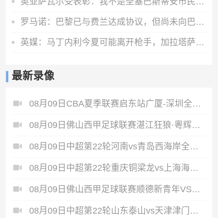
奥亚萨瓦尔受表彰：我不是圣塞巴斯蒂安市民，但这里就是我的家
罗马诺：巴黎已与费兰达成协议，但尚未向巴萨正式报价
英媒：马丁内利今夏可能离开枪手，加拉塔萨雷已经向阿森纳问价
最新录像
08月09日CBA夏季联赛启东站广厦-深圳全场录像
08月09日佛山西甲足球联赛湛江狂狼·粵辉能源VS三七互娱全场录像
08月09日中超第22轮河南vs青岛西海岸全场录像
08月09日中超第22轮重庆铜梁龙vs上海海港全场录像
08月09日佛山西甲足球联赛顺德新青年VS三水乐民兴健力宝全场录像
08月09日中超第22轮山东泰山vs天津津门虎全场录像