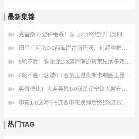
最新集锦
克雷桑93分钟绝杀！泰山2-1终结津门虎四连胜，刘洋、哈达斯破门
闷平！河南0-0西海岸古斯塔沃、何超中框阿布拉汗替补席染红
6轮不胜！铜梁龙2-3遭海港逆转莱昂纳多双响海港甩开降级区7分
6轮不胜！蓉城0-1客负玉昆奥斯卡制胜玉昆暂第三蓉城全场1射正
笑傲德比！大连英博1-0双杀辽宁铁人暂升第2斯坦丘远射制胜
申花1-0送海牛5连败申花换帅后终结3连败阿苏埃助攻徐皓阳制胜
热门TAG