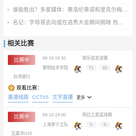
谁能胜出？多家媒体：弗洛伦蒂诺和里克尔梅已经投出自己的选票
名记：字母哥去向或在选秀大会期间揭晓 热火开拓者已展开追求
相关比赛
08-10 18:30
俱乐部友谊赛
比赛中
黎明技术学院
71
:
82
台湾银行
观看比赛：
高清线路
CCTV5
文字直播
更多
08-10 19:00
明日之星篮球赛
比赛中
上海李宁之队
0
:
0
瓦雷泽U18