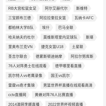
RB大宫松鼠女足
阿尔艾赫代尔
斯维特
三宝颜布兰德
阿拉拉奎拉女篮
瓦纳卡AFC
都柏林大学B队
埃什
巴马全联
哈夫纳夫约杜尔
莫维斯塔室内足球队
斯堪
里奥布兰克VN
捷克女篮U18
土星联
圣吉尔联合
德累斯顿迪纳摩
阿拉尔努库斯
76人对阵勇士在线观看
德甲哪里看直播
凯尔特人vs老鹰录像
国王vs凯尔
雷霆vs奇才集锦
男篮世界杯直播在线观看高清
cctv直播网
黄蜂对阵76人比赛直播
2014澳网李娜直播
2022世界杯视频直播