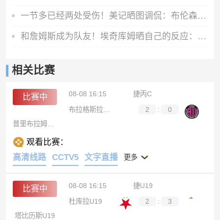
一节多已经两处受伤！美记晒图调侃：布伦森打完系列赛的样子
和詹姆斯成为队友！埃奇库姆晒自己的反应：复刻老詹魔性表情包
相关比赛
08-08 16:15
捷丙C
比赛中
布拉格斯拉维亚C队
2
:
0
普里布拉姆B队
观看比赛：
高清线路
CCTV5
文字直播
更多
08-08 16:15
捷U19
比赛中
杜库拉U19
2
:
3
塔比历斯U19