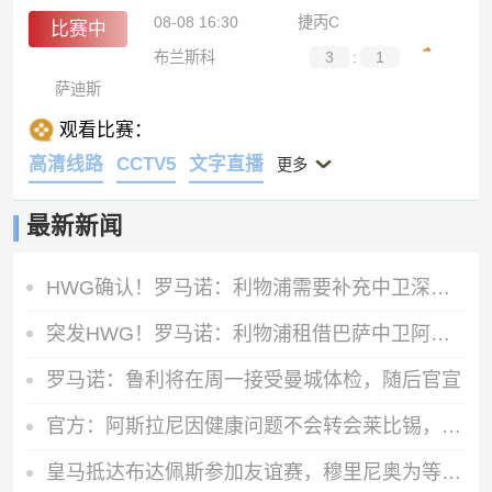
08-08 16:30
捷丙C
比赛中
布兰斯科
3
:
1
萨迪斯
观看比赛：
高清线路
CCTV5
文字直播
更多
最新新闻
HWG确认！罗马诺：利物浦需要补充中卫深度，如今出手签下阿劳霍
突发HWG！罗马诺：利物浦租借巴萨中卫阿劳霍达口头协议
罗马诺：鲁利将在周一接受曼城体检，随后官宣
官方：阿斯拉尼因健康问题不会转会莱比锡，将留在霍芬海姆
皇马抵达布达佩斯参加友谊赛，穆里尼奥为等候的球迷签名