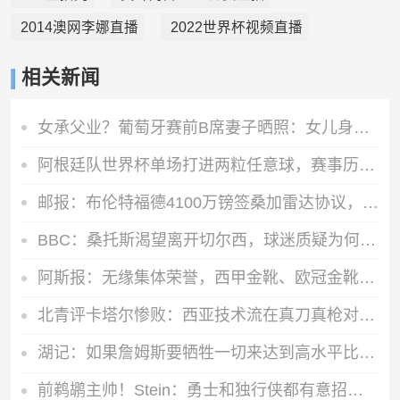
2014澳网李娜直播
2022世界杯视频直播
相关新闻
女承父业？葡萄牙赛前B席妻子晒照：女儿身穿父亲国家队10号球衣
阿根廷队世界杯单场打进两粒任意球，赛事历史第四队
邮报：布伦特福德4100万镑签桑加雷达协议，球员即将接受体检
BBC：桑托斯渴望离开切尔西，球迷质疑为何不出售拉维亚或埃苏戈
阿斯报：无缘集体荣誉，西甲金靴、欧冠金靴是姆巴佩的安慰奖
北青评卡塔尔惨败：西亚技术流在真刀真枪对抗面前是纸糊的窗户
湖记：如果詹姆斯要牺牲一切来达到高水平比赛 那必须是为了夺冠
前鹈鹕主帅！Stein：勇士和独行侠都有意招募威利·格林为助教