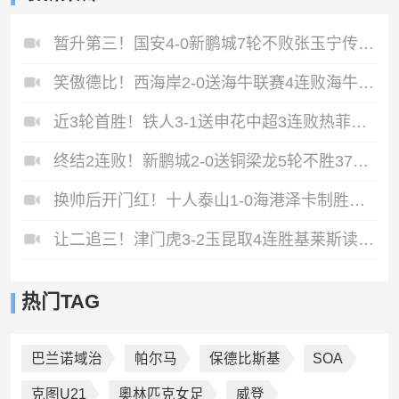
暂升第三！国安4-0新鹏城7轮不败张玉宁传射达万双响法比奥破门
笑傲德比！西海岸2-0送海牛联赛4连败海牛仍垫底西海岸升至第二
近3轮首胜！铁人3-1送申花中超3连败热菲尼奥双响邦本宜裕传射
终结2连败！新鹏城2-0送铜梁龙5轮不胜37岁姜至鹏破门韦斯利建功
换帅后开门红！十人泰山1-0海港泽卡制胜于金永扑点海港三球被吹
让二追三！津门虎3-2玉昆取4连胜基莱斯读秒绝杀萨尔瓦多破门
热门TAG
巴兰诺域治
帕尔马
保德比斯基
SOA
克图U21
奧林匹克女足
威登