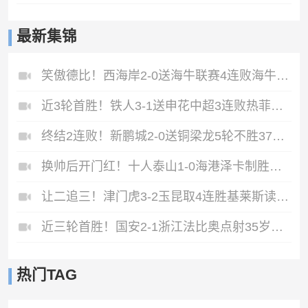
最新集锦
笑傲德比！西海岸2-0送海牛联赛4连败海牛仍垫底西海岸升至第二
近3轮首胜！铁人3-1送申花中超3连败热菲尼奥双响邦本宜裕传射
终结2连败！新鹏城2-0送铜梁龙5轮不胜37岁姜至鹏破门韦斯利建功
换帅后开门红！十人泰山1-0海港泽卡制胜于金永扑点海港三球被吹
让二追三！津门虎3-2玉昆取4连胜基莱斯读秒绝杀萨尔瓦多破门
近三轮首胜！国安2-1浙江法比奥点射35岁张稀哲制胜王钰栋送助攻
热门TAG