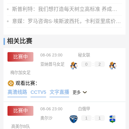
斯普利特：我们想打造每天树立高标准 养成好习惯的球队文化
意媒：罗马咨询S·埃斯波西托，卡利亚里底价2500万国米有40%二转
相关比赛
08-06 23:00
秘女联
比赛中
亚纳普马女足
0
:
2
梅尔加女足
观看比赛：
高清线路
CCTV5
文字直播
更多
08-06 23:00
白俄甲
比赛中
奥尔沙
1
:
1
高美尔B队