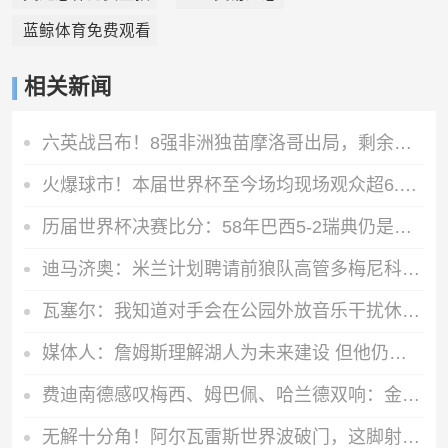
蓝鲸体育免费观看
相关新闻
六英战吕布！8强非洲独苗摩洛哥出局，剩余欧洲6队围剿阿根廷
火爆球市！本届世界杯至今场均现场观众超6.3万人，上座率99.5%
历届世界杯决赛比分：58年巴西5-2瑞典仍是最大比分
迪马济奥：米兰计划聘请前狼队高管多梅尼科・泰蒂出任体育总监
瓦塞尔：我知道对手会在公园外放音乐干扰休息 我只能尽量多睡会
媒体人：詹姆斯理解湖人为未来建设 但他仍想争冠 让每一季都值得
费迪南德感叹梅西、姆巴佩、哈兰德双响：金靴竞争火热！
无解十分角！阿尔瓦雷斯世界波破门，这脚射门的预期进球仅0.03