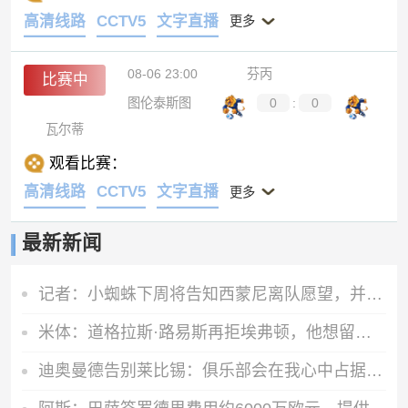
高清线路
CCTV5
文字直播
更多
08-06 23:00
芬丙
比赛中
图伦泰斯图
0
:
0
瓦尔蒂
观看比赛：
高清线路
CCTV5
文字直播
更多
最新新闻
记者：小蜘蛛下周将告知西蒙尼离队愿望，并希望得到理解和帮助
米体：道格拉斯·路易斯再拒埃弗顿，他想留队 但俱乐部尚未敲定
迪奥曼德告别莱比锡：俱乐部会在我心中占据特殊位置，感谢所有