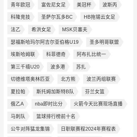
青年欧冠
富佐尼女足
美冠杯
波斯丙
科隆竞技
圣萨尔瓦多BC
HB拖锡云女足
法乙
希洪女足
MSK贝塞夫
瑟福斯哈玛尔阿吉尔亚伯格U19
圣多明哥联盟
埃斯哈姆联
科菲德奇
阿布扎比统一
第三千禧U20
波多港
苏扎
切德维塔奥林匹亚
北方熊
波兰丙组联赛
夏拉帕
斯托姆加斯特B队
芬兰女篮
俄乙A
nba即时比分
火箭今天比赛现场直播
马刺队
篮球排行榜前十名
公牛对阵猛龙集锦
日职联赛程2024年赛程表