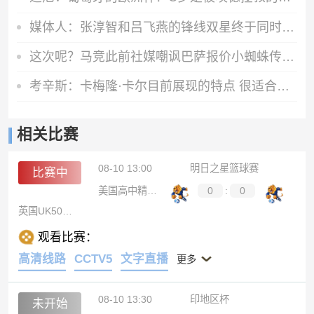
媒体人：张淳智和吕飞燕的锋线双星终于同时爆发！下一场争第九！
这次呢？马竞此前社媒嘲讽巴萨报价小蜘蛛传闻，如今球员公开表态
考辛斯：卡梅隆·卡尔目前展现的特点 很适合与东契奇搭档
相关比赛
08-10 13:00
明日之星篮球赛
比赛中
美国高中精英选拔队
0
:
0
英国UK50精英队
观看比赛：
高清线路
CCTV5
文字直播
更多
08-10 13:30
印地区杯
未开始