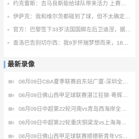
约克雷斯：吉马良斯能给球队带来活力 上赛季夺冠能提振球队信心
伊萨克：我和维尔茨都碰到了球，但不太确定是谁进的
官方：巴黎签下33岁法国国脚左后卫迪涅，据悉转会费低于1000万欧
查洛巴告别切尔西：我9岁怀揣梦想而来，18年后是时候说再见了
最新录像
08月09日CBA夏季联赛启东站广厦-深圳全场录像
08月09日佛山西甲足球联赛湛江狂狼·粵辉能源VS三七互娱全场录像
08月09日中超第22轮河南vs青岛西海岸全场录像
08月09日中超第22轮重庆铜梁龙vs上海海港全场录像
08月09日佛山西甲足球联赛顺德新青年VS三水乐民兴健力宝全场录像