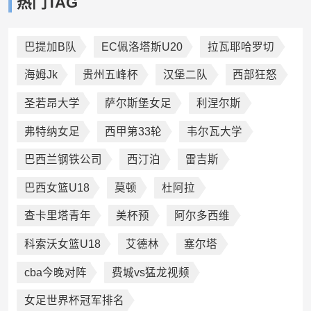
热门TAG
巴提加B队
EC佩洛塔斯U20
拉瓦耶哈罗切
海姆Jk
贵州五峰杯
汉堡二队
西部狂怒
圣若昂大学
萨尔斯堡女足
利涅尔斯
弗特纳女足
西甲第33轮
韦尔瓦大学
巴西兰钢铁公司
西汀泊
雷吉斯
巴西女篮U18
莫顿
杜阿拉
查卡里塔青年
美杯预
阿尔多西维
科索沃女篮U18
艾德林
塞尔塔
cba今晚对阵
费城vs猛龙视频
女足世界杯冠军排名