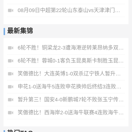
08月09日中超第22轮山东泰山vs天津津门虎全场录像
最新集锦
6轮不胜！铜梁龙2-3遭海港逆转莱昂纳多双响海港甩开降级区7分
6轮不胜！蓉城0-1客负玉昆奥斯卡制胜玉昆暂第三蓉城全场1射正
笑傲德比！大连英博1-0双杀辽宁铁人暂升第2斯坦丘远射制胜
申花1-0送海牛5连败申花换帅后终结3连败阿苏埃助攻徐皓阳制胜
暂升第三！国安4-0新鹏城7轮不败张玉宁传射达万双响法比奥破门
笑傲德比！西海岸2-0送海牛联赛4连败海牛仍垫底西海岸升至第二