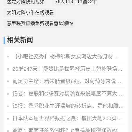
猛龙对阵快船视频
76人113-111输公牛
太阳对阵小牛在线观看
意甲联赛直播免费观看悉fc3典tv
相关新闻
【小吧社交秀】胡梅尔斯女友海边大秀身材 球员享受假期时光
20岁247天！曼赞比是世界杯历史上替补登场梅开二度的最年轻球员
葡足协主席：若未能晋级8强，对葡萄牙来说将是糟糕的世界杯之旅
记者：夏联和G联赛对杨瀚森来说难度不算大 看能否把表现带到NBA
镜报：桑乔职业生涯滑坡的转折点，是他和滕哈赫公开撕破脸一事
日本队本届世界杯数据之最：镰田大地200脚传球，上田绮世9次射门
迪尼：葡萄牙的欧洲杯？C罗是被埃德拯救的，他当时在场下像教练