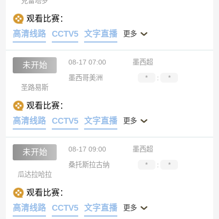
克雷塔罗
观看比赛：
高清线路
CCTV5
文字直播
更多
08-17 07:00
墨西超
未开始
墨西哥美洲
*
:
*
圣路易斯
观看比赛：
高清线路
CCTV5
文字直播
更多
08-17 09:00
墨西超
未开始
桑托斯拉古纳
*
:
*
瓜达拉哈拉
观看比赛：
高清线路
CCTV5
文字直播
更多