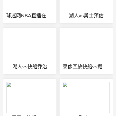
球迷网NBA直播在线观看高清
湖人vs勇士预估
湖人vs快船乔治
录像回放快船vs掘金g6