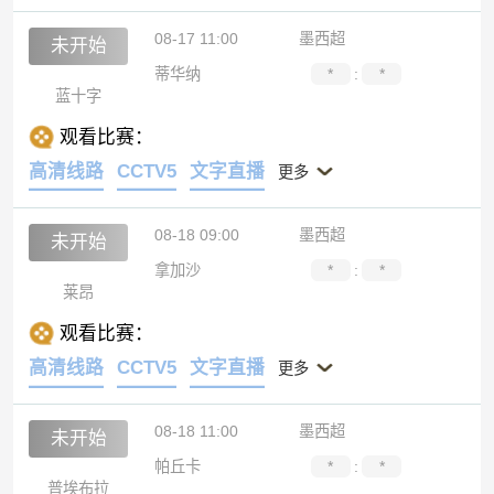
08-17 11:00
墨西超
未开始
蒂华纳
*
:
*
蓝十字
观看比赛：
高清线路
CCTV5
文字直播
更多
08-18 09:00
墨西超
未开始
拿加沙
*
:
*
莱昂
观看比赛：
高清线路
CCTV5
文字直播
更多
08-18 11:00
墨西超
未开始
帕丘卡
*
:
*
普埃布拉