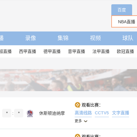
百度
播
录像
集锦
视频
球队
超直播
西甲直播
德甲直播
意甲直播
法甲直播
欧冠直播
观看比赛：
高清线路
CCTV5
文字直播
*
:
*
休斯顿迪纳摩
更多
观看比赛：