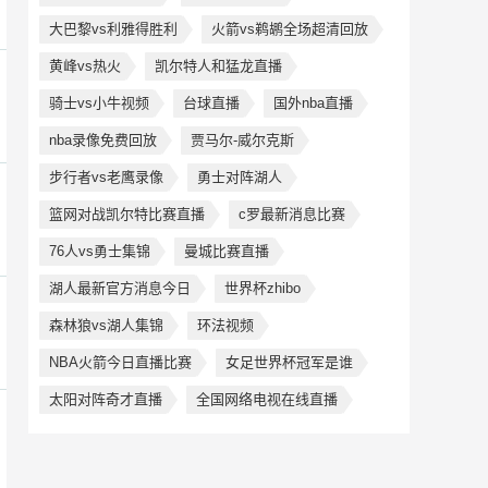
大巴黎vs利雅得胜利
火箭vs鹈鹕全场超清回放
黄峰vs热火
凯尔特人和猛龙直播
骑士vs小牛视频
台球直播
国外nba直播
nba录像免费回放
贾马尔-威尔克斯
步行者vs老鹰录像
勇士对阵湖人
篮网对战凯尔特比赛直播
c罗最新消息比赛
76人vs勇士集锦
曼城比赛直播
湖人最新官方消息今日
世界杯zhibo
森林狼vs湖人集锦
环法视频
NBA火箭今日直播比赛
女足世界杯冠军是谁
太阳对阵奇才直播
全国网络电视在线直播