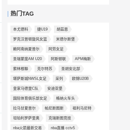
热门TAG
本尤德科
捷U19
胡茲恩
罗克汉普顿旋风女篮
米德尔斯堡
赖阿南纳夏普尔
阿劳女足
圣瑞蒙度AM U20
阿斯顿联
APM梅斯
索林根聯
克尔特苏
圣胡安北部
堪萨斯城NWSL女足
采列
欧锦U20B
皇家马德里C队
安迪亚堡
国际体育俱乐部女足
格纳火车头
拉马甘夏普尔
帕尼斯图斯
祖利马尼特
坦珀利罗萨里奥
克瑞斯图竞技
nba火箭最新交易
nba直播 cctv5