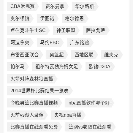
CBA常规赛
费尔曼拿
华尔路斯
奥尔顿镇
伊图诺
格尔德恩
卢伯克斗牛士SC
神圣联盟
萨拉戈萨
阿迪拿奥
马约FBC
广东铭途
布雷西亚联合
奥篮超
西地区联
维夫克
帕尔马
祖尔特瓦勒海姆女足
欧锦U20A
火箭对阵森林狼直播
2014世界杯比赛结果一览表
今晚男篮比赛直播视频
nba直播软件哪个好
火前vs湖人录像
央视nba直播
比赛直播在线观看免费
篮网vs老鹰在线观看