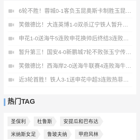
6轮不胜！蓉城0-1客负玉昆奥斯卡制胜玉昆暂第三蓉城全场1射正
笑傲德比！大连英博1-0双杀辽宁铁人暂升第2斯坦丘远射制胜
申花1-0送海牛5连败申花换帅后终结3连败阿苏埃助攻徐皓阳制胜
暂升第三！国安4-0新鹏城7轮不败张玉宁传射达万双响法比奥破门
笑傲德比！西海岸2-0送海牛联赛4连败海牛仍垫底西海岸升至第二
近3轮首胜！铁人3-1送申花中超3连败热菲尼奥双响邦本宜裕传射
热门TAG
圣保利
杜鲁斯
安提瓜和巴布达
米纳斯女足
鲁玻夫纳
甲府风林