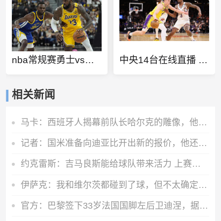
nba常规赛勇士vs湖人超清
中央14台在线直播 电视直播
相关新闻
马卡：西班牙人揭幕前队长哈尔克的雕像，他在09年因心脏病离世
记者：国米准备向迪亚比开出新的报价，他还没接受勒沃库森邀约
约克雷斯：吉马良斯能给球队带来活力 上赛季夺冠能提振球队信心
伊萨克：我和维尔茨都碰到了球，但不太确定是谁进的
官方：巴黎签下33岁法国国脚左后卫迪涅，据悉转会费低于1000万欧