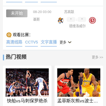
08-20 03:00
苏高联
未开始
基斯
*
:
*
德维洛威尔
观看比赛：
高清线路
CCTV5
文字直播
更多
热门视频
更多 >>
快船vs马刺保罗绝杀
孟菲斯灰熊vs波士顿凯尔特人