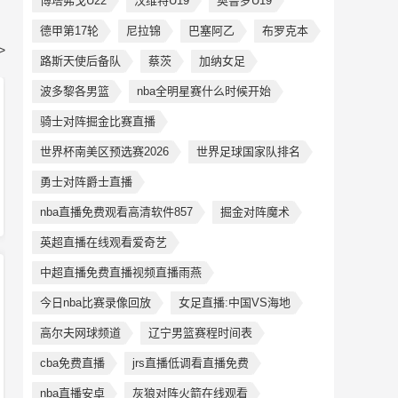
博塔弗戈U22
汉维特U19
奥鲁罗U19
德甲第17轮
尼拉锦
巴塞阿乙
布罗克本
>
路斯天使后备队
蔡茨
加纳女足
波多黎各男篮
nba全明星赛什么时候开始
骑士对阵掘金比赛直播
世界杯南美区预选赛2026
世界足球国家队排名
勇士对阵爵士直播
nba直播免费观看高清软件857
掘金对阵魔术
英超直播在线观看爱奇艺
中超直播免费直播视频直播雨燕
今日nba比赛录像回放
女足直播:中国VS海地
高尔夫网球频道
辽宁男篮赛程时间表
cba免费直播
jrs直播低调看直播免费
nba直播安卓
灰狼对阵火箭在线观看