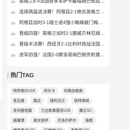
英格兰6-4法国获季军萨卡戴帽姆巴佩双响创纪录奥利塞2助+失良机
连续两届进决赛！阿根廷2-1绝杀英格兰劳塔罗恩佐破门梅西两助攻
阿根廷加时3-1瑞士进4强小蜘蛛破门梅西助攻麦卡恩博洛假摔染红
晋级四强！英格兰加时2-1挪威贝林厄姆连场双响谢尔德鲁普破门
晋级半决赛！西班牙2-1比利时将战法国梅里诺替补绝杀拉门斯送礼
进军四强！法国2-0摩洛哥姆巴佩传射建功+失点登贝莱贴地斩
热门TAG
特罗图尔U19
阿尔卡
科勒加勒斯
普瓦捷
路达
维利法兰
底特律城
圣何塞地震
兰达斯弗雷亚U19
魔王SC
威廉港
美女挑杯
巴洛尔萨尔
雄鹿