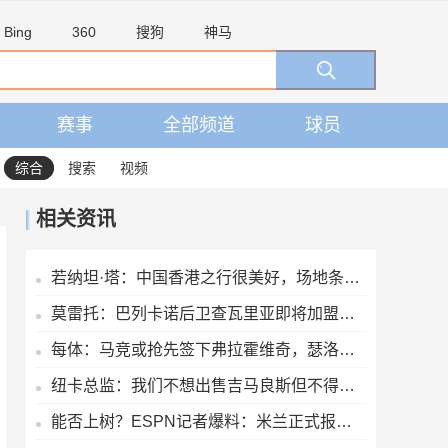
Bing
360
搜狗
神马
赛事
全部频道
球员
综合
搜索
视频
相关资讯
若纳坦·塔：中国香港之行很美好，场地条件一般 但我们踢得不错
莫雷托：巴列卡诺后卫查瓦里亚即将加盟切尔西，很快就会官方宣布
每体：马竞或抢先签下弗拉霍维奇，瑟洛特去留成关键变量
纽卡总监：我们不想出售吉马良斯但不得不权衡，他明确说出了意愿
能否上树？ESPN记者爆料：米兰正式报价博卡青年中场帕雷德斯