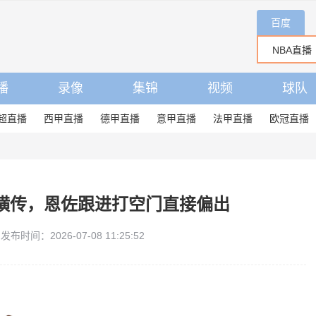
百度
播
录像
集锦
视频
球队
超直播
西甲直播
德甲直播
意甲直播
法甲直播
欧冠直播
罗横传，恩佐跟进打空门直接偏出
发布时间：2026-07-08 11:25:52