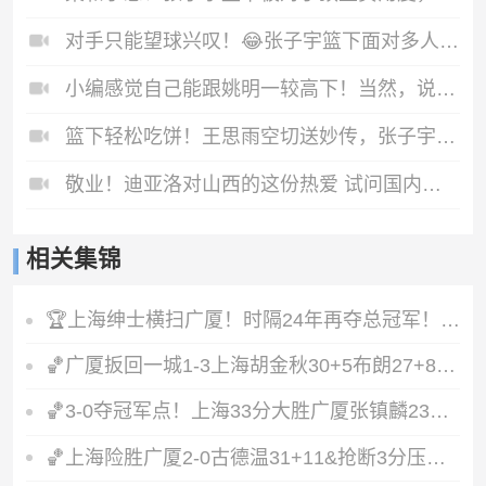
对手只能望球兴叹！😂张子宇篮下面对多人防守，二次进攻打进！
小编感觉自己能跟姚明一较高下！当然，说的是高尔夫🤣🤣
篮下轻松吃饼！王思雨空切送妙传，张子宇接球轻松上篮！
敬业！迪亚洛对山西的这份热爱 试问国内球员有多少能做到？
相关集锦
🏆上海绅士横扫广厦！时隔24年再夺总冠军！王哲林爆砍29+14！
🏀广厦扳回一城1-3上海胡金秋30+5布朗27+8古德温28+6+8
🏀3-0夺冠军点！上海33分大胜广厦张镇麟23+9+6孙铭徽8中2
🏀上海险胜广厦2-0古德温31+11&抢断3分压哨绝杀布朗空砍50分