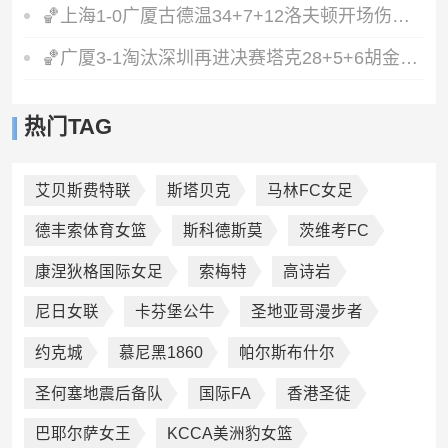
🏀上海1-0广厦古德温34+7+12洛夫顿开场伤退孙铭徽0分&5失误
🏀广厦3-1淘汰深圳再进决赛塔克28+5+6胡金秋15+8贺希宁12分
热门TAG
艾贝斯费特联
斯塔贝克
马林FC女足
德丰索体育女篮
斯科德斯莫
茨维考FC
康涅狄格国际女足
索梅特
高诗岩
尼日女联
卡芬堡公牛
圣地亚哥漫步者
约克城
慕尼黑1860
帕尔斯布什尔
圣何塞地震后备队
国际FA
香港圣徒
巴耶尔萨女王
KCCA美洲豹女篮