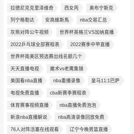
拉德尼克克里泽维奇
西女丙
奥布宁斯克
列宁格勒达
安高維斯馬
nba交易汇总
灰熊对阵公牛视频
世界杯英格兰VS加纳直播
2022乒乓球全部赛程表
2022赛季中甲直播
世界杯南美区预选赛出线名额几个
天天直播电视
魔术vs老鹰集锦
美国看nba直播
nba重播录像
皇马11:1巴萨
电视免费直播
cba新赛季赛程表
体育赛事视频直播
nba直播免费泡泡
新浪nba直播解说
nba高清录像回放免费
76人对阵活塞在线观看
辽宁今晚男篮直播