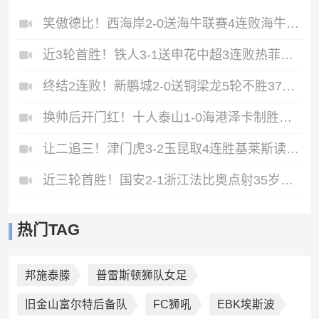
笑傲德比！西海岸2-0送海牛联赛4连败海牛仍垫底西海岸升至第二
近3轮首胜！铁人3-1送申花中超3连败热菲尼奥双响邦本宜裕传射
终结2连败！新鹏城2-0送铜梁龙5轮不胜37岁姜至鹏破门韦斯利建功
换帅后开门红！十人泰山1-0海港泽卡制胜于金永扑点海港三球被吹
让二追三！津门虎3-2玉昆取4连胜基莱斯读秒绝杀萨尔瓦多破门
近三轮首胜！国安2-1浙江法比奥点射35岁张稀哲制胜王钰栋送助攻
热门TAG
邦施泰滕
普雷斯顿狮队女足
旧金山富尔特后备队
FC狮吼
EBK埃斯波