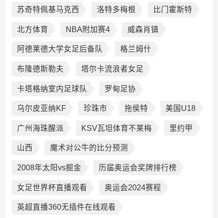
苏奇特佩基马克西
洛特多梅根
比门霍斯特
北方体育
NBA附加赛4
威森肖镇
阿德莱德大学女足后备队
格兰姆什
布隆德斯勒夫
塔尔卡流浪者女足
卡塔格纳室内足球队
罗甸足协
乌尔皮亚纳KF
珍珠市
拖侯特
美国U18
广州海珠醒派
KSV瓦坦体育不莱梅
里约甲
山西
魔术对公牛的比分预测
2008年太阳vs掘金
历届奥运会奖牌排行榜
女足世界杯直播观看
奥运会2024赛程
英超直播360无插件在线观看