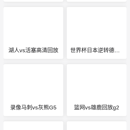
湖人vs活塞高清回放
世界杯日本逆转德国原因揭晓
录像马刺vs灰熊G5
篮网vs雄鹿回放g2