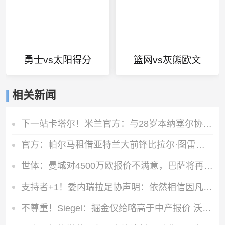
勇士vs太阳得分
篮网vs灰熊欧文
相关新闻
下一站卡塔尔！米兰官方：与28岁本纳塞尔协商一致解约
官方：帕尔马租借亚特兰大前锋比拉尔·图雷，租期至2027年6月
世体：曼城对4500万欧报价不满意，巴萨将再次报价罗德里
支持者+1！委内瑞拉足协声明：依然相信因凡蒂诺有能力领导FIFA
不尊重！Siegel：掘金仅给略高于中产报价 沃特森已一脚迈出大门