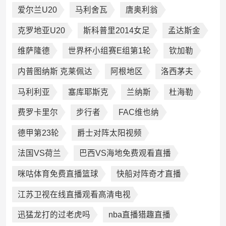
爱尔兰U20
马利舍瓦
唐奥利翁
克罗地亚U20
斯科普里2014女足
孟达斯金
维萨隆德
世界杯小组赛E组第1轮
钦加勒
内普图纳斯 克莱佩达
阿根地区
洛西茅夫
马利利亚
塞库耶斯克
兰纳斯
杜海勒
费罗卡里尔
步行者
FAC维也纳
德甲第23轮
爵士对阵太阳视频
法国VS荷兰
巴西VS海地免费观看直播
咪咕体育免费直播篮球
快船对阵奇才直播
江苏卫视在线直播观看高清电视
迅猛龙打的过老虎吗
nba直播猎趣直播