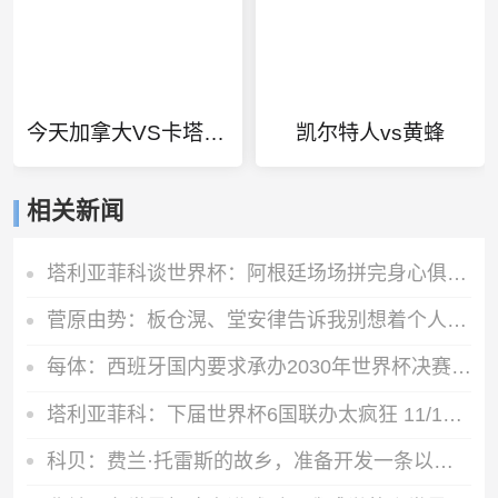
今天加拿大VS卡塔尔直播
凯尔特人vs黄蜂
相关新闻
塔利亚菲科谈世界杯：阿根廷场场拼完身心俱疲，决赛场地状况很差
菅原由势：板仓滉、堂安律告诉我别想着个人表现，要为球队奔跑
每体：西班牙国内要求承办2030年世界杯决赛，等待国际足联会议
塔利亚菲科：下届世界杯6国联办太疯狂 11/12月踢体能会更充沛
科贝：费兰·托雷斯的故乡，准备开发一条以他为主题的旅游线路