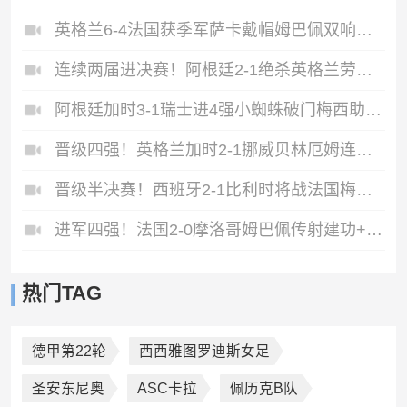
英格兰6-4法国获季军萨卡戴帽姆巴佩双响创纪录奥利塞2助+失良机
连续两届进决赛！阿根廷2-1绝杀英格兰劳塔罗恩佐破门梅西两助攻
阿根廷加时3-1瑞士进4强小蜘蛛破门梅西助攻麦卡恩博洛假摔染红
晋级四强！英格兰加时2-1挪威贝林厄姆连场双响谢尔德鲁普破门
晋级半决赛！西班牙2-1比利时将战法国梅里诺替补绝杀拉门斯送礼
进军四强！法国2-0摩洛哥姆巴佩传射建功+失点登贝莱贴地斩
热门TAG
德甲第22轮
西西雅图罗迪斯女足
圣安东尼奥
ASC卡拉
佩历克B队