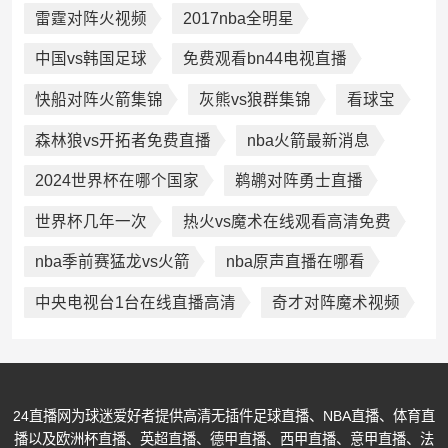
雷霆对阵火视频
2017nba全明星
中国vs韩国足球
免费观看bn44电视直播
快船对阵火箭集锦
灰熊vs狼群集锦
看球宝
森林狼vs开拓者免费直播
nba火箭最新消息
2024世界杯在哪个国家
鹈鹕对阵勇士直播
世界杯几年一次
热火vs魔术在线观看高清免费
nba季前赛猛龙vs火箭
nba原声直播在哪看
中央电视台1台在线直播高清
奇才对阵魔术视频
24直播网为球迷爱好者提供高清无插件足球直播、NBA直播、体育直
播以及欧洲杯直播、英超直播、德甲直播、西甲直播、意甲直播、法