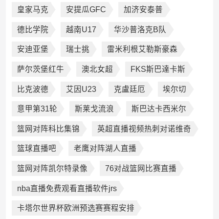
皇家马克
安提瓜GFC
加济安泰普
德比学院
越南U17
华沙普洛克B队
安迪亚堡
瑞士挑
雷米利根艾勒斯豪森
萨尔茨堡红牛
澳北女超
FKS斯巴達卡斯
比克波德
艾因U23
克盧廷厄
埃尔切
意甲第31轮
斯莱戈流浪
斯巴达卡西米尔
篮网对阵科比集锦
英超直播视频热刺对诺维奇
篮球直播吧
老鹰对阵湖人直播
篮网对阵凯尔特录像
76对战篮网比赛直播
nba直播免费观看直播软件jrs
卡塔尔世界杯欧洲预选赛赛程安排