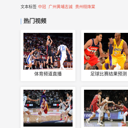
文本标签
中冠
广州黄埔志诚
贵州栩烽棠
热门视频
体育频道直播
足球比赛结果预测