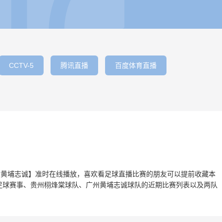
CCTV-5
腾讯直播
百度体育直播
s广州黄埔志诚】准时在线播放，喜欢看足球直播比赛的朋友可以提前收藏本
足球赛事、贵州栩烽棠球队、广州黄埔志诚球队的近期比赛列表以及两队