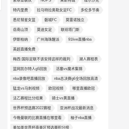
索菲亚联队
NOPS
莱斯特城
维尔沙克
特内里费
拉马特拉奥勒女足FC
多伦多节奏
悉尼彗星女篮
磐城FC
莫雷诺独立
岳南山顶
莫迪女足
联班塔门斯
伊斯柏纳
广州海珠醒派
91live直播nba
英超直播免费
梅西:国际足联不该安排这样的裁判
湖人赛程表
篮网凯尔特人g5回放
活塞vs魔术集锦
nba录像吧直播回放
nba总决赛g6全场回放高清
猛龙vs马刺视频
欧冠视频
哪里直播欧冠
法乙赛程比分结果
骑士vs黄直播
世界杯预选赛2022赛程
亚洲杯战况最新消息
今晚曼联的比赛直播在哪里看
柚子nba直播
美加墨世界杯南美区预选赛积分榜