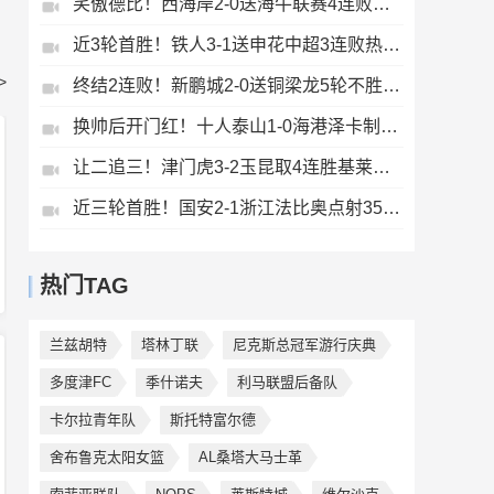
笑傲德比！西海岸2-0送海牛联赛4连败海牛仍垫底西海岸升至第二
近3轮首胜！铁人3-1送申花中超3连败热菲尼奥双响邦本宜裕传射
>
终结2连败！新鹏城2-0送铜梁龙5轮不胜37岁姜至鹏破门韦斯利建功
换帅后开门红！十人泰山1-0海港泽卡制胜于金永扑点海港三球被吹
让二追三！津门虎3-2玉昆取4连胜基莱斯读秒绝杀萨尔瓦多破门
近三轮首胜！国安2-1浙江法比奥点射35岁张稀哲制胜王钰栋送助攻
热门TAG
兰兹胡特
塔林丁联
尼克斯总冠军游行庆典
多度津FC
季什诺夫
利马联盟后备队
卡尔拉青年队
斯托特富尔德
舍布鲁克太阳女篮
AL桑塔大马士革