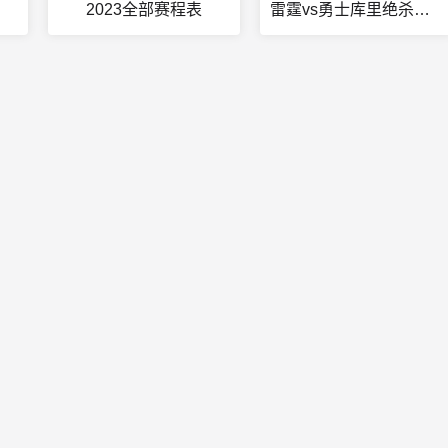
2023全部赛程表
雷霆vs勇士库里绝杀录像