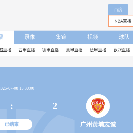
百度
播
录像
集锦
视频
球队
超直播
西甲直播
德甲直播
意甲直播
法甲直播
欧冠直播
26-07-08 15:30:00
:
2
广州黄埔志诚
已结束