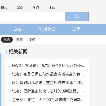
Bing
360
搜狗
神马
赛事
全部频道
球员
综合
搜索
视频
相关新闻
HWG！罗马诺：切尔西总价2100万欧签巴列卡诺28岁左后卫查瓦里亚
记者：布鲁日仍在与水晶宫商谈埃塞的转会交易
阿足协致因凡蒂诺：支持您过去10年工作，由您继续领导是正确道路
记者：巴萨准备加快与曼城的谈判进程，曼城仍希望留住罗德里
意天空：亚特兰大2000万欧求购T·克里斯滕森 乌迪内斯要价2500万